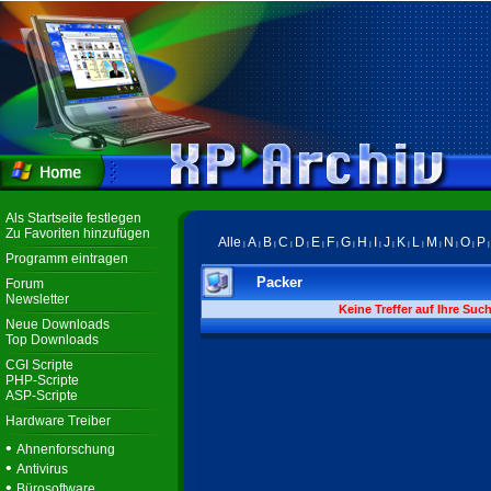
Als Startseite festlegen
Zu Favoriten hinzufügen
Alle
A
B
C
D
E
F
G
H
I
J
K
L
M
N
O
P
|
|
|
|
|
|
|
|
|
|
|
|
|
|
|
|
Programm eintragen
Packer
Forum
Newsletter
Keine Treffer auf Ihre Suc
Neue Downloads
Top Downloads
CGI Scripte
PHP-Scripte
ASP-Scripte
Hardware Treiber
•
Ahnenforschung
•
Antivirus
•
Bürosoftware