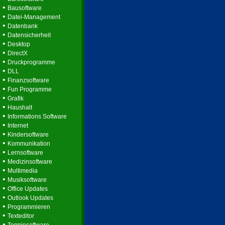
•
Bausoftware
•
Datei-Management
•
Datenbank
•
Datensicherheit
•
Desktop
•
DirectX
•
Druckprogramme
•
DLL
•
Finanzsoftware
•
Fun Programme
•
Grafik
•
Haushalt
•
Informations Software
•
Internet
•
Kindersoftware
•
Kommunikation
•
Lernsoftware
•
Medizinsoftware
•
Multimedia
•
Musiksoftware
•
Office Updates
•
Outlook Updates
•
Programmieren
•
Texteditor
•