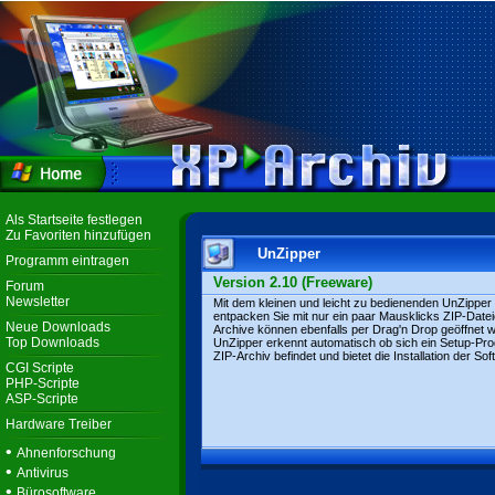
Als Startseite festlegen
Zu Favoriten hinzufügen
UnZipper
Programm eintragen
Version 2.10 (Freeware)
Forum
Newsletter
Mit dem kleinen und leicht zu bedienenden UnZipper
entpacken Sie mit nur ein paar Mausklicks ZIP-Datei
Neue Downloads
Archive können ebenfalls per Drag'n Drop geöffnet 
Top Downloads
UnZipper erkennt automatisch ob sich ein Setup-P
ZIP-Archiv befindet und bietet die Installation der So
CGI Scripte
PHP-Scripte
ASP-Scripte
Hardware Treiber
•
Ahnenforschung
•
Antivirus
•
Bürosoftware