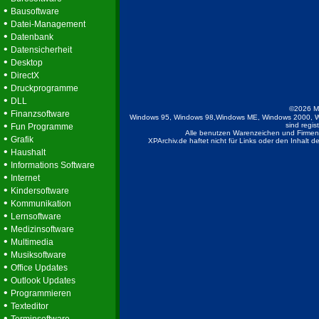
•
Bausoftware
•
Datei-Management
•
Datenbank
•
Datensicherheit
•
Desktop
•
DirectX
•
Druckprogramme
•
DLL
©2026 M
•
Finanzsoftware
Windows 95, Windows 98,Windows ME, Windows 2000, W
•
sind regis
Fun Programme
Alle benutzen Warenzeichen und Firmenb
•
Grafik
XPArchiv.de haftet nicht für Links oder den Inhalt 
•
Haushalt
•
Informations Software
•
Internet
•
Kindersoftware
•
Kommunikation
•
Lernsoftware
•
Medizinsoftware
•
Multimedia
•
Musiksoftware
•
Office Updates
•
Outlook Updates
•
Programmieren
•
Texteditor
•