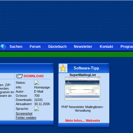
Suchen
Forum
Gästebuch
Newsletter
Kontakt
Progra
Software-Tipp
SuperMailingList
DOWNLOAD
Status:
en. ZIP-
Info:
Homepage
werden.
Autor:
E-Mail
rogramm im
ftware an.
Grösse:
700
Downloads:
11031
Aktualisiert:
30.11.2006
PHP Newsletter Mailinglisten-
Sprache:
Verwaltung
Screenshot
Fehler melden
Mehr Infos...
Webseite