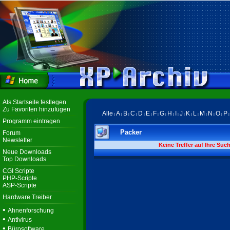
Als Startseite festlegen
Zu Favoriten hinzufügen
Alle
A
B
C
D
E
F
G
H
I
J
K
L
M
N
O
P
|
|
|
|
|
|
|
|
|
|
|
|
|
|
|
|
Programm eintragen
Packer
Forum
Newsletter
Keine Treffer auf Ihre Suc
Neue Downloads
Top Downloads
CGI Scripte
PHP-Scripte
ASP-Scripte
Hardware Treiber
•
Ahnenforschung
•
Antivirus
•
Bürosoftware