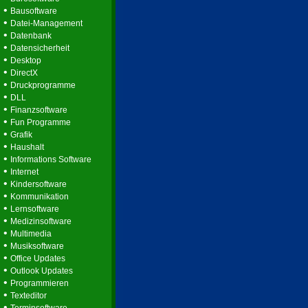
•
Bausoftware
•
Datei-Management
•
Datenbank
•
Datensicherheit
•
Desktop
•
DirectX
•
Druckprogramme
•
DLL
•
Finanzsoftware
•
Fun Programme
•
Grafik
•
Haushalt
•
Informations Software
•
Internet
•
Kindersoftware
•
Kommunikation
•
Lernsoftware
•
Medizinsoftware
•
Multimedia
•
Musiksoftware
•
Office Updates
•
Outlook Updates
•
Programmieren
•
Texteditor
•