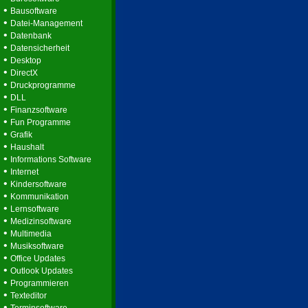
•
Bausoftware
•
Datei-Management
•
Datenbank
•
Datensicherheit
•
Desktop
•
DirectX
•
Druckprogramme
•
DLL
•
Finanzsoftware
•
Fun Programme
•
Grafik
•
Haushalt
•
Informations Software
•
Internet
•
Kindersoftware
•
Kommunikation
•
Lernsoftware
•
Medizinsoftware
•
Multimedia
•
Musiksoftware
•
Office Updates
•
Outlook Updates
•
Programmieren
•
Texteditor
•