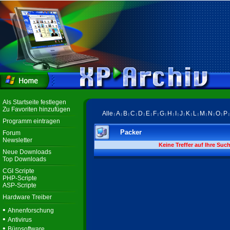
Als Startseite festlegen
Zu Favoriten hinzufügen
Alle
A
B
C
D
E
F
G
H
I
J
K
L
M
N
O
P
|
|
|
|
|
|
|
|
|
|
|
|
|
|
|
|
Programm eintragen
Packer
Forum
Newsletter
Keine Treffer auf Ihre Suc
Neue Downloads
Top Downloads
CGI Scripte
PHP-Scripte
ASP-Scripte
Hardware Treiber
•
Ahnenforschung
•
Antivirus
•
Bürosoftware