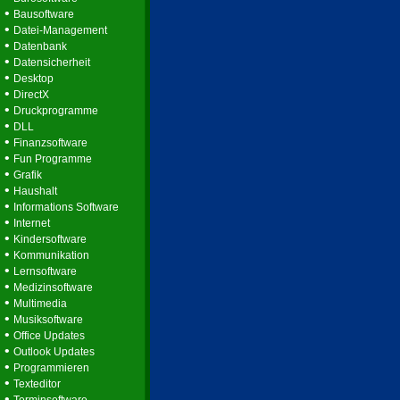
•
Bausoftware
•
Datei-Management
•
Datenbank
•
Datensicherheit
•
Desktop
•
DirectX
•
Druckprogramme
•
DLL
•
Finanzsoftware
•
Fun Programme
•
Grafik
•
Haushalt
•
Informations Software
•
Internet
•
Kindersoftware
•
Kommunikation
•
Lernsoftware
•
Medizinsoftware
•
Multimedia
•
Musiksoftware
•
Office Updates
•
Outlook Updates
•
Programmieren
•
Texteditor
•