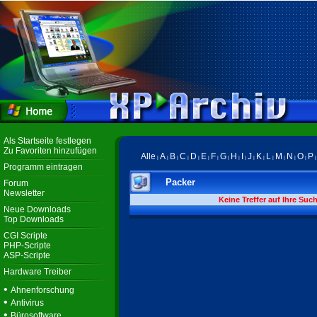
Als Startseite festlegen
Zu Favoriten hinzufügen
Alle
A
B
C
D
E
F
G
H
I
J
K
L
M
N
O
P
|
|
|
|
|
|
|
|
|
|
|
|
|
|
|
|
Programm eintragen
Packer
Forum
Newsletter
Keine Treffer auf Ihre Suc
Neue Downloads
Top Downloads
CGI Scripte
PHP-Scripte
ASP-Scripte
Hardware Treiber
•
Ahnenforschung
•
Antivirus
•
Bürosoftware