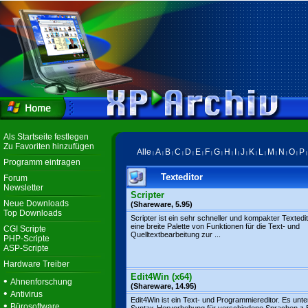
Als Startseite festlegen
Zu Favoriten hinzufügen
Alle
A
B
C
D
E
F
G
H
I
J
K
L
M
N
O
P
|
|
|
|
|
|
|
|
|
|
|
|
|
|
|
|
Programm eintragen
Texteditor
Forum
Newsletter
Scripter
Neue Downloads
(Shareware, 5.95)
Top Downloads
Scripter ist ein sehr schneller und kompakter Textedit
eine breite Palette von Funktionen für die Text- und
CGI Scripte
Quelltextbearbeitung zur ...
PHP-Scripte
ASP-Scripte
Hardware Treiber
Edit4Win (x64)
•
Ahnenforschung
(Shareware, 14.95)
•
Antivirus
Edit4Win ist ein Text- und Programmiereditor. Es unte
•
Bürosoftware