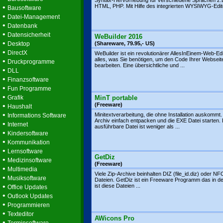
Syntax-Hervorhebung für verschiedene Sprachen z.
•
HTML, PHP. Mit Hilfe des integrierten WYSIWYG-Edito
Bausoftware
•
Datei-Management
•
Datenbank
•
Datensicherheit
WeBuilder 2016
•
Desktop
(Shareware, 79.95,- US)
•
DirectX
WeBuilder ist ein revolutionärer AllesInEinem-Web-Edi
alles, was Sie benötigen, um den Code Ihrer Webseit
•
Druckprogramme
bearbeiten. Eine übersichtliche und ...
•
DLL
•
Finanzsoftware
•
Fun Programme
•
Grafik
MinT portable
•
(Freeware)
Haushalt
•
Minitextverarbeitung, die ohne Installation auskommt.
Informations Software
Archiv einfach entpacken und die EXE Datei starten. 
•
Internet
ausführbare Datei ist weniger als ...
•
Kindersoftware
•
Kommunikation
•
Lernsoftware
GetDiz
•
Medizinsoftware
(Freeware)
•
Multimedia
Viele Zip-Archive beinhalten DIZ (file_id.diz) oder NF
•
Musiksoftware
Dateien. GetDiz ist ein Freeware Programm das in d
•
ist diese Dateien ...
Office Updates
•
Outlook Updates
•
Programmieren
•
Texteditor
AWicons Pro
•