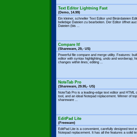
Text Editor Lightning Fast
(Demo, 14.99)
Ein kleiner, schneller Text Editor und Binärdateien Edi
beliebige Dateien zu bearbeiten. Der Editor öffnet au
Dateien (bis ...
Compare It!
(Shareware, 29,- US)
Powerful file compare and merge utility. Features: buil
editor with syntax highlighting, undo and wordwrap; hi
changes within lines; editing ...
NoteTab Pro
(Shareware, 29.95,- US)
NoteTab Pro is a leading-edge text editor and HTML 
tool, and an ideal Notepad replacement. Winner of top
shareware ...
EditPad Lite
(Freeware)
EditPad Lite is a convenient, carefully designed text e
Notepad replacement. It has all the features a solid tex