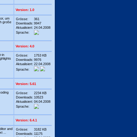
Version: 1.0
tor, um
Grösse:
361
ch große
Downloads:
9947
Aktualisiert:
24.04.2008
Sprache:
Version: 4.0
t-in
Grösse:
1753 KB
ghlights
Downloads:
9976
Aktualisiert:
22.04.2008
Sprache:
Version: 5.61
coding
Grösse:
2234 KB
Downloads:
10523
Aktualisiert:
04.04.2008
Sprache:
Version: 6.4.1
ditor and
Grösse:
3182 KB
t ...
Downloads:
11175