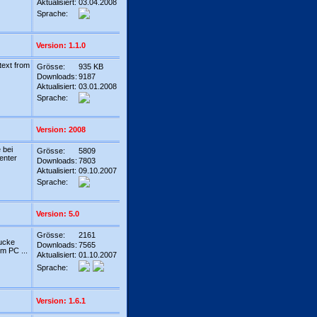
Aktualisiert:
03.04.2008
Sprache:
Version: 1.1.0
text from
Grösse:
935 KB
Downloads:
9187
Aktualisiert:
03.01.2008
Sprache:
Version: 2008
 bei
Grösse:
5809
genter
Downloads:
7803
Aktualisiert:
09.10.2007
Sprache:
Version: 5.0
Grösse:
2161
rucke
Downloads:
7565
m PC ...
Aktualisiert:
01.10.2007
Sprache:
Version: 1.6.1