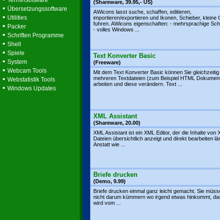
Terminsoftware
(Shareware, 39.95,- US)
•
Übersetzungssoftware
AWicons lasst suche, schaffen, editieren,
•
Utilities
importieren/exportieren und Ikonen, Schieber, kleine
fuhren. AWicons eigenschaften: - mehrsprachige Schni
•
Packer
- volles Windows ...
•
Schriften Programme
•
Shell
•
Spiele
Text Konverter Basic
•
System
(Freeware)
•
Webcam Tools
Mit dem Text Konverter Basic können Sie gleichzeitig
•
mehreren Textdateien (zum Beispiel HTML Dokumen
Webstatistik Tools
arbeiten und diese verändern. Text ...
•
Windows Updates
XML Assistant
(Shareware, 20.00)
XML Assistant ist ein XML Editor, der die Inhalte von
Dateien übersichtlich anzeigt und direkt bearbeiten lä
Anstatt wie ...
Briefe drucken
(Demo, 9.99)
Briefe drucken einmal ganz leicht gemacht. Sie müss
nicht darum kümmern wo irgend etwas hinkommt, da
wird vom ...