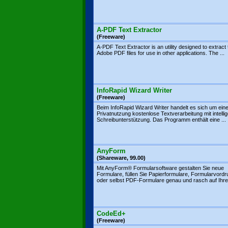
A-PDF Text Extractor
(Freeware)
A-PDF Text Extractor is an utility designed to extract 
Adobe PDF files for use in other applications. The ...
InfoRapid Wizard Writer
(Freeware)
Beim InfoRapid Wizard Writer handelt es sich um eine
Privatnutzung kostenlose Textverarbeitung mit intelli
Schreibunterstützung. Das Programm enthält eine ...
AnyForm
(Shareware, 99.00)
Mit AnyForm® Formularsoftware gestalten Sie neue
Formulare, füllen Sie Papierformulare, Formularvord
oder selbst PDF-Formulare genau und rasch auf Ihre
CodeEd+
(Freeware)