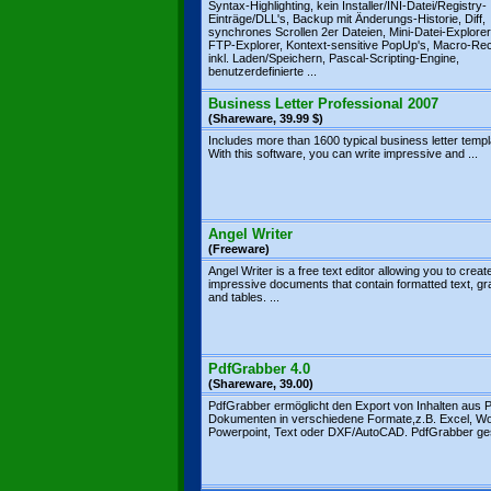
Syntax-Highlighting, kein Installer/INI-Datei/Registry-
Einträge/DLL's, Backup mit Änderungs-Historie, Diff,
synchrones Scrollen 2er Dateien, Mini-Datei-Explorer,
FTP-Explorer, Kontext-sensitive PopUp's, Macro-Re
inkl. Laden/Speichern, Pascal-Scripting-Engine,
benutzerdefinierte ...
Business Letter Professional 2007
(Shareware, 39.99 $)
Includes more than 1600 typical business letter templ
With this software, you can write impressive and ...
Angel Writer
(Freeware)
Angel Writer is a free text editor allowing you to creat
impressive documents that contain formatted text, gr
and tables. ...
PdfGrabber 4.0
(Shareware, 39.00)
PdfGrabber ermöglicht den Export von Inhalten aus 
Dokumenten in verschiedene Formate,z.B. Excel, W
Powerpoint, Text oder DXF/AutoCAD. PdfGrabber gest