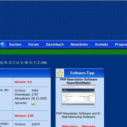
Suchen
Forum
Gästebuch
Newsletter
Kontakt
Progra
Q
R
S
T
U
V
W
X
Y
Z
Alle
|
|
|
|
|
|
|
|
|
|
|
Software-Tipp
PHP Newsletter Software
Version: 4.4
SuperWebMailer
or, der
Grösse:
3452
Downloads:
1787
Aktualisiert:
08.12.2025
Sprache:
PHP Newsletter Software und E-
Version: 3.50
Mail-Marketing-Software
rstützt
Grösse:
11874
Mehr Infos...
Webseite