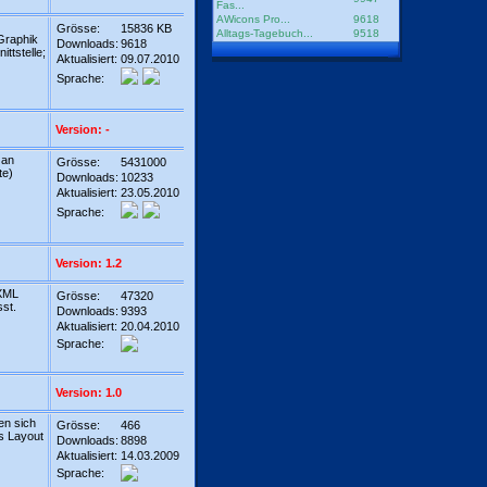
Fas...
AWicons Pro...
9618
Grösse:
15836 KB
Alltags-Tagebuch...
9518
 Graphik
Downloads:
9618
ttstelle;
Aktualisiert:
09.07.2010
Sprache:
Version: -
 an
Grösse:
5431000
te)
Downloads:
10233
Aktualisiert:
23.05.2010
Sprache:
Version: 1.2
 XML
Grösse:
47320
sst.
Downloads:
9393
Aktualisiert:
20.04.2010
Sprache:
Version: 1.0
en sich
Grösse:
466
s Layout
Downloads:
8898
Aktualisiert:
14.03.2009
Sprache: