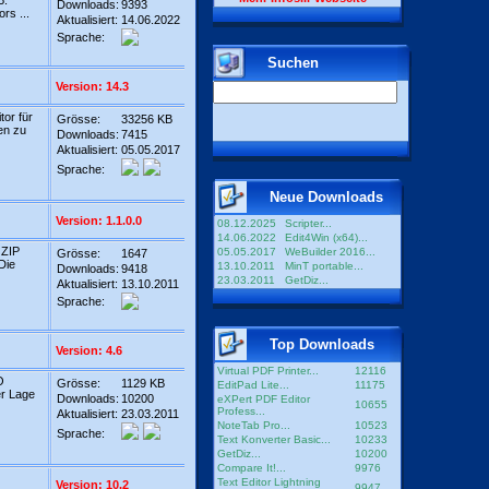
B.
Downloads:
9393
rs ...
Aktualisiert:
14.06.2022
Sprache:
Suchen
Version: 14.3
tor für
Grösse:
33256 KB
en zu
Downloads:
7415
Aktualisiert:
05.05.2017
Sprache:
Neue Downloads
Version: 1.1.0.0
08.12.2025
Scripter...
14.06.2022
Edit4Win (x64)...
 ZIP
05.05.2017
WeBuilder 2016...
Grösse:
1647
Die
13.10.2011
MinT portable...
Downloads:
9418
23.03.2011
GetDiz...
Aktualisiert:
13.10.2011
Sprache:
Top Downloads
Version: 4.6
Virtual PDF Printer...
12116
O
Grösse:
1129 KB
EditPad Lite...
11175
er Lage
Downloads:
10200
eXPert PDF Editor
10655
Profess...
Aktualisiert:
23.03.2011
NoteTab Pro...
10523
Sprache:
Text Konverter Basic...
10233
GetDiz...
10200
Compare It!...
9976
Text Editor Lightning
Version: 10.2
9947