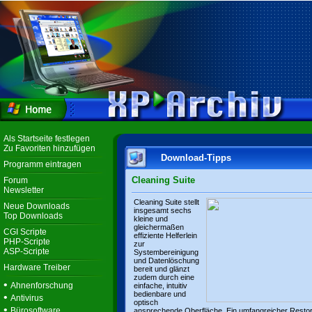
Als Startseite festlegen
Zu Favoriten hinzufügen
Download-Tipps
Programm eintragen
Cleaning Suite
Forum
Newsletter
Cleaning Suite stellt
Neue Downloads
insgesamt sechs
Top Downloads
kleine und
gleichermaßen
CGI Scripte
effiziente Helferlein
PHP-Scripte
zur
ASP-Scripte
Systembereinigung
und Datenlöschung
Hardware Treiber
bereit und glänzt
zudem durch eine
•
Ahnenforschung
einfache, intuitiv
bedienbare und
•
Antivirus
optisch
•
Bürosoftware
ansprechende Oberfläche. Ein umfangreicher Resto