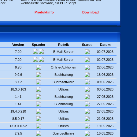
 der
webbasierte Software, ein PHP Script.
Produktinfo
Download
Version
Sprache
Rubrik
Status
Datum
7.20
E-Mail-Server
02.07.2026
7.20
E-Mail-Server
02.07.2026
9.70
Online-Auktionen
22.06.2026
9.9.6
Buchhaltung
18.06.2026
8.7.2
Buerosoftware
09.06.2026
18.3.0.103
Utilities
03.06.2026
1.41
Buchhaltung
27.05.2026
1.41
Buchhaltung
27.05.2026
19.4.0.210
Utilities
27.05.2026
8.5.0.17
Utilities
21.05.2026
13.3.0.1652
Utilities
19.05.2026
2.9.5
Buerosoftware
16.05.2026