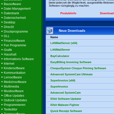
bietet jederzeit die Möglichkeit, ausgewählte Aktionen
•
Bausoftware
Software rückgängig zu machen.
•
Datei-Management
•
Datenbank
Produktinfo
Download
•
Datensicherheit
•
Desktop
•
DirectX
Neue Downloads
•
Druckprogramme
•
DLL
Name
•
Finanzsoftware
LANMailServer (x64)
•
Fun Programme
•
Grafik
LANMailServer
•
Haushalt
BayCalculator
•
Informations Software
EasyBilling Invoicing Software
•
Internet
•
Kindersoftware
ChequeSystem Cheque Printing Software
•
Kommunikation
Advanced SystemCare Ultimate
•
Lernsoftware
SuperInvoice (x64)
•
Medizinsoftware
•
Multimedia
SuperInvoice
•
Musiksoftware
Advanced SystemCare
•
Office Updates
IObit Software Updater
•
Outlook Updates
•
Programmieren
IObit Malware Fighter
•
Texteditor
Quick Receipt Software
•