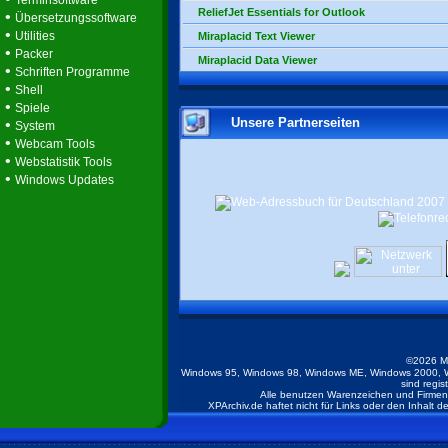
Terminsoftware
ReliefJet Essentials for Outlook
•
Übersetzungssoftware
•
Utilities
Miraplacid Text Viewer
•
Packer
Miraplacid Data Viewer
•
Schriften Programme
•
Shell
•
Spiele
Unsere Partnerseiten
•
System
•
Webcam Tools
•
Webstatistik Tools
•
Windows Updates
©2026 M
Windows 95, Windows 98, Windows ME, Windows 2000, W
sind regis
Alle benutzen Warenzeichen und Firmenb
XPArchiv.de haftet nicht für Links oder den Inhalt 