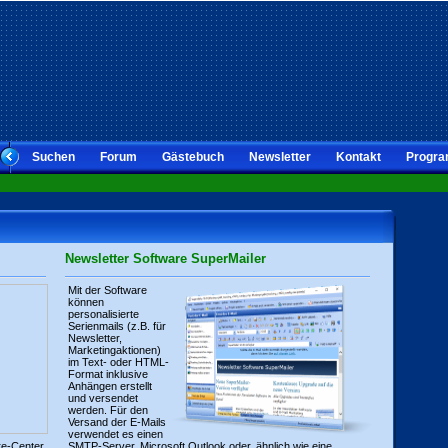
Suchen
Forum
Gästebuch
Newsletter
Kontakt
Progra
Newsletter Software SuperMailer
Mit der Software
können
personalisierte
Serienmails (z.B. für
Newsletter,
Marketingaktionen)
im Text- oder HTML-
Format inklusive
Anhängen erstellt
und versendet
werden. Für den
Versand der E-Mails
verwendet es einen
re-Center
SMTP-Server, Microsoft Outlook oder, ähnlich wie eine