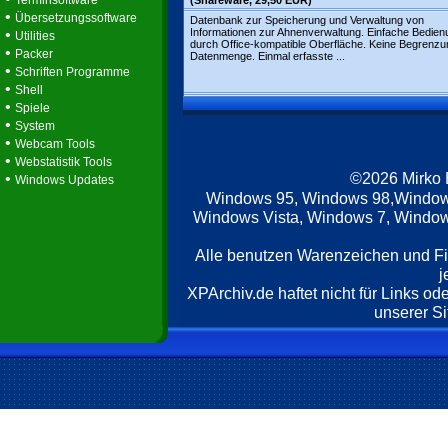
Terminsoftware
(Shareware, 29,50 EUR)
•
Übersetzungssoftware
Datenbank zur Speicherung und Verwaltung von
•
Informationen zur Ahnenverwaltung. Einfache Bedien
Utilities
durch Office-kompatible Oberfläche. Keine Begrenzu
•
Packer
Datenmenge. Einmal erfasste ...
•
Schriften Programme
•
Shell
•
Spiele
•
System
•
Webcam Tools
•
Webstatistik Tools
©2026 Mirko
•
Windows Updates
Windows 95, Windows 98,Window
Windows Vista, Windows 7, Windows
Alle benutzen Warenzeichen und F
j
XPArchiv.de haftet nicht für Links o
unserer Si