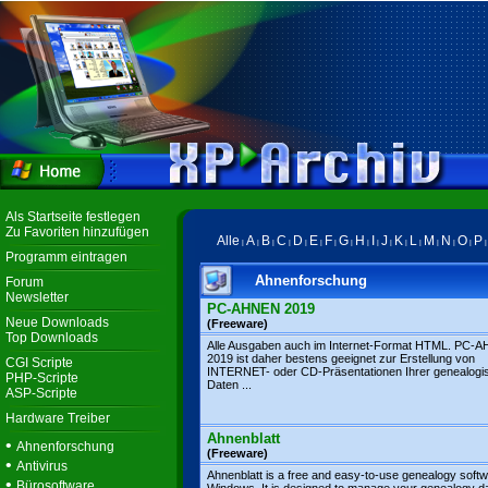
Als Startseite festlegen
Zu Favoriten hinzufügen
Alle
A
B
C
D
E
F
G
H
I
J
K
L
M
N
O
P
|
|
|
|
|
|
|
|
|
|
|
|
|
|
|
|
Programm eintragen
Ahnenforschung
Forum
Newsletter
PC-AHNEN 2019
Neue Downloads
(Freeware)
Top Downloads
Alle Ausgaben auch im Internet-Format HTML. PC-
2019 ist daher bestens geeignet zur Erstellung von
CGI Scripte
INTERNET- oder CD-Präsentationen Ihrer genealogi
PHP-Scripte
Daten ...
ASP-Scripte
Hardware Treiber
Ahnenblatt
•
Ahnenforschung
(Freeware)
•
Antivirus
Ahnenblatt is a free and easy-to-use genealogy softw
•
Bürosoftware