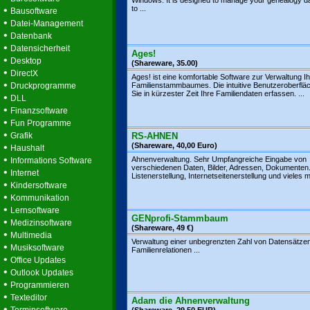
Windows. It is designed to manage your genealogy d
•
to ...
Bausoftware
•
Datei-Management
•
Datenbank
•
Datensicherheit
Ages!
•
Desktop
(Shareware, 35.00)
•
DirectX
Ages! ist eine komfortable Software zur Verwaltung I
•
Druckprogramme
Familienstammbaumes. Die intuitive Benutzeroberfläc
Sie in kürzester Zeit Ihre Familiendaten erfassen. ...
•
DLL
•
Finanzsoftware
•
Fun Programme
•
Grafik
RS-AHNEN
•
(Shareware, 40,00 Euro)
Haushalt
•
Ahnenverwaltung. Sehr Umpfangreiche Eingabe von
Informations Software
verschiedenen Daten, Bilder, Adressen, Dokumenten
•
Internet
Listenerstellung, Internetseitenerstellung und vieles me
•
Kindersoftware
•
Kommunikation
•
Lernsoftware
GENprofi-Stammbaum
•
Medizinsoftware
(Shareware, 49 €)
•
Multimedia
Verwaltung einer unbegrenzten Zahl von Datensätze
•
Musiksoftware
Familienrelationen ...
•
Office Updates
•
Outlook Updates
•
Programmieren
•
Texteditor
Adam die Ahnenverwaltung
•