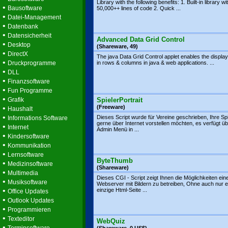
Library with the following benefits: 1. Built-in library wi
•
Bausoftware
50,000++ lines of code 2. Quick ...
•
Datei-Management
•
Datenbank
•
Datensicherheit
Advanced Data Grid Control
•
Desktop
(Shareware, 49)
•
DirectX
The java Data Grid Control applet enables the display
•
Druckprogramme
in rows & columns in java & web applications. ...
•
DLL
•
Finanzsoftware
•
Fun Programme
•
Grafik
SpielerPortrait
•
(Freeware)
Haushalt
•
Dieses Script wurde für Vereine geschrieben, Ihre Spi
Informations Software
gerne über Internet vorstellen möchten, es verfügt üb
•
Internet
Admin Menü in ...
•
Kindersoftware
•
Kommunikation
•
Lernsoftware
ByteThumb
•
Medizinsoftware
(Shareware)
•
Multimedia
Dieses CGI - Script zeigt Ihnen die Möglichkeiten ein
•
Musiksoftware
Webserver mit Bildern zu betreiben, Ohne auch nur e
•
einzige Html-Seite ...
Office Updates
•
Outlook Updates
•
Programmieren
•
Texteditor
WebQuiz
•