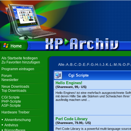
Als Startseite festlegen
Zu Favoriten hinzufügen
Alle
A
B
C
D
E
F
G
H
I
J
K
L
M
N
O
P
|
|
|
|
|
|
|
|
|
|
|
|
|
|
|
|
Programm eintragen
Cgi Scripte
Forum
Newsletter
Hello Engines!
Neue Downloads
(Shareware, 99,- US)
Top Downloads
Hello Engines! ist eine mehrfach ausgezeichnete Sof
mit deren Hilfe Sie alle Stärken und Schwächen Ihrer
CGI Scripte
ausfindig machen und ...
PHP-Scripte
ASP-Scripte
Hardware Treiber
Perl Code Library
•
Ahnenforschung
(Shareware, 79.99,- US)
•
Antivirus
Perl Code Library is a powerful multi-language sourc
•
Bürosoftware