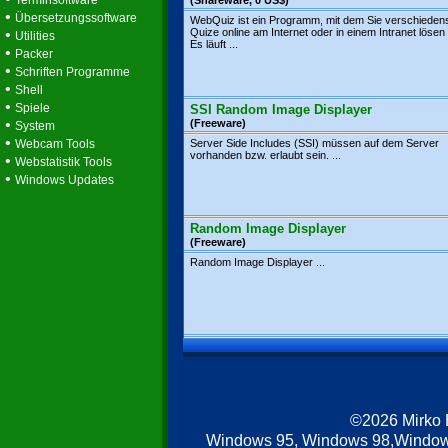
Terminsoftware
(Shareware, 0 US$)
•
Übersetzungssoftware
WebQuiz ist ein Programm, mit dem Sie verschieden
•
Quize online am Internet oder in einem Intranet löse
Utilities
Es läuft ...
•
Packer
•
Schriften Programme
•
Shell
•
Spiele
SSI Random Image Displayer
•
(Freeware)
System
•
Webcam Tools
Server Side Includes (SSI) müssen auf dem Server
vorhanden bzw. erlaubt sein. ...
•
Webstatistik Tools
•
Windows Updates
Random Image Displayer
(Freeware)
Random Image Displayer ...
©2026 Mirko
Windows 95, Windows 98,Window