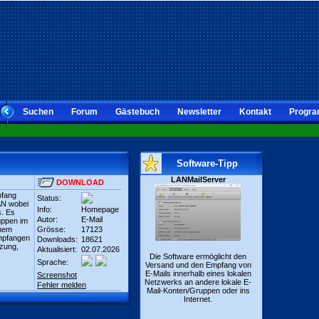
Suchen
Forum
Gästebuch
Newsletter
Kontakt
Progra
Software-Tipp
LANMailServer
DOWNLOAD
pfang
Status:
AN wobei
Info:
Homepage
s. Es
Autor:
E-Mail
uppen im
inem
Grösse:
17123
mpfangen
Downloads:
18621
zung,
Aktualisiert:
02.07.2026
Die Software ermöglicht den
Sprache:
Versand und den Empfang von
E-Mails innerhalb eines lokalen
Screenshot
Netzwerks an andere lokale E-
Fehler melden
Mail-Konten/Gruppen oder ins
Internet.