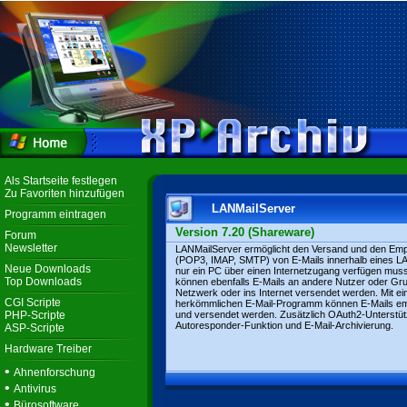
Als Startseite festlegen
Zu Favoriten hinzufügen
LANMailServer
Programm eintragen
Version 7.20 (Shareware)
Forum
Newsletter
LANMailServer ermöglicht den Versand und den Em
(POP3, IMAP, SMTP) von E-Mails innerhalb eines L
Neue Downloads
nur ein PC über einen Internetzugang verfügen mus
Top Downloads
können ebenfalls E-Mails an andere Nutzer oder Gr
Netzwerk oder ins Internet versendet werden. Mit e
CGI Scripte
herkömmlichen E-Mail-Programm können E-Mails e
PHP-Scripte
und versendet werden. Zusätzlich OAuth2-Unterstüt
Autoresponder-Funktion und E-Mail-Archivierung.
ASP-Scripte
Hardware Treiber
•
Ahnenforschung
•
Antivirus
•
Bürosoftware