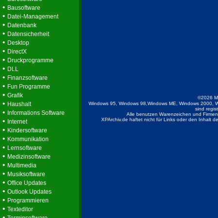
•
Bausoftware
•
Datei-Management
•
Datenbank
•
Datensicherheit
•
Desktop
•
DirectX
•
Druckprogramme
•
DLL
•
Finanzsoftware
•
Fun Programme
•
Grafik
©2026 M
•
Haushalt
Windows 95, Windows 98,Windows ME, Windows 2000, W
sind regis
•
Informations Software
Alle benutzen Warenzeichen und Firmenb
•
XPArchiv.de haftet nicht für Links oder den Inhalt 
Internet
•
Kindersoftware
•
Kommunikation
•
Lernsoftware
•
Medizinsoftware
•
Multimedia
•
Musiksoftware
•
Office Updates
•
Outlook Updates
•
Programmieren
•
Texteditor
•