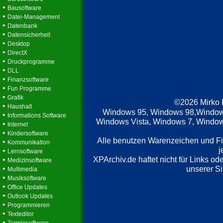
•
Bausoftware
•
Datei-Management
•
Datenbank
•
Datensicherheit
•
Desktop
•
DirectX
•
Druckprogramme
•
DLL
•
Finanzsoftware
•
Fun Programme
•
Grafik
©2026 Mirko
•
Haushalt
Windows 95, Windows 98,Window
•
Informations Software
Windows Vista, Windows 7, Windows
•
Internet
•
Kindersoftware
Alle benutzen Warenzeichen und F
•
Kommunikation
j
•
Lernsoftware
XPArchiv.de haftet nicht für Links o
•
Medizinsoftware
•
unserer Si
Multimedia
•
Musiksoftware
•
Office Updates
•
Outlook Updates
•
Programmieren
•
Texteditor
•