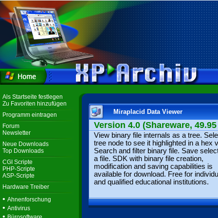
Als Startseite festlegen
Zu Favoriten hinzufügen
Miraplacid Data Viewer
Programm eintragen
Version 4.0 (Shareware, 49.95
Forum
Newsletter
View binary file internals as a tree. Sele
tree node to see it highlighted in a hex 
Neue Downloads
Search and filter binary file. Save selec
Top Downloads
a file. SDK with binary file creation,
CGI Scripte
modification and saving capabilities is
PHP-Scripte
available for download. Free for individ
ASP-Scripte
and qualified educational institutions.
Hardware Treiber
•
Ahnenforschung
•
Antivirus
•
Bürosoftware