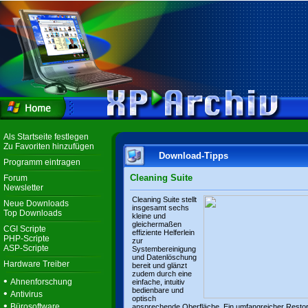
Als Startseite festlegen
Zu Favoriten hinzufügen
Download-Tipps
Programm eintragen
Cleaning Suite
Forum
Newsletter
Cleaning Suite stellt
Neue Downloads
insgesamt sechs
Top Downloads
kleine und
gleichermaßen
CGI Scripte
effiziente Helferlein
PHP-Scripte
zur
ASP-Scripte
Systembereinigung
und Datenlöschung
Hardware Treiber
bereit und glänzt
zudem durch eine
•
Ahnenforschung
einfache, intuitiv
bedienbare und
•
Antivirus
optisch
•
Bürosoftware
ansprechende Oberfläche. Ein umfangreicher Resto