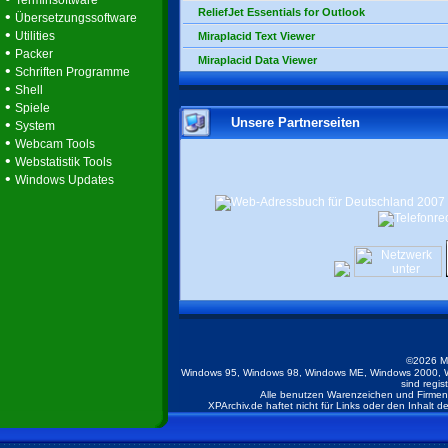
Terminsoftware
ReliefJet Essentials for Outlook
•
Übersetzungssoftware
•
Utilities
Miraplacid Text Viewer
•
Packer
Miraplacid Data Viewer
•
Schriften Programme
•
Shell
•
Spiele
Unsere Partnerseiten
•
System
•
Webcam Tools
•
Webstatistik Tools
•
Windows Updates
©2026 M
Windows 95, Windows 98, Windows ME, Windows 2000, W
sind regis
Alle benutzen Warenzeichen und Firmenb
XPArchiv.de haftet nicht für Links oder den Inhalt 