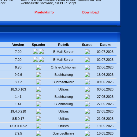
 der
webbasierte Software, ein PHP Script.
Produktinfo
Download
Version
Sprache
Rubrik
Status
Datum
7.20
E-Mail-Server
02.07.2026
7.20
E-Mail-Server
02.07.2026
9.70
Online-Auktionen
22.06.2026
9.9.6
Buchhaltung
18.06.2026
8.7.2
Buerosoftware
09.06.2026
18.3.0.103
Utilities
03.06.2026
1.41
Buchhaltung
27.05.2026
1.41
Buchhaltung
27.05.2026
19.4.0.210
Utilities
27.05.2026
8.5.0.17
Utilities
21.05.2026
13.3.0.1652
Utilities
19.05.2026
2.9.5
Buerosoftware
16.05.2026