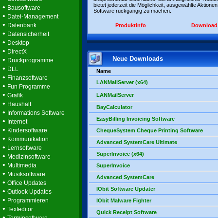
bietet jederzeit die Möglichkeit, ausgewählte Aktionen
•
Bausoftware
Software rückgängig zu machen.
•
Datei-Management
•
Datenbank
Produktinfo
Download
•
Datensicherheit
•
Desktop
•
DirectX
Neue Downloads
•
Druckprogramme
•
DLL
Name
•
Finanzsoftware
LANMailServer (x64)
•
Fun Programme
•
Grafik
LANMailServer
•
Haushalt
BayCalculator
•
Informations Software
EasyBilling Invoicing Software
•
Internet
•
Kindersoftware
ChequeSystem Cheque Printing Software
•
Kommunikation
Advanced SystemCare Ultimate
•
Lernsoftware
SuperInvoice (x64)
•
Medizinsoftware
•
Multimedia
SuperInvoice
•
Musiksoftware
Advanced SystemCare
•
Office Updates
IObit Software Updater
•
Outlook Updates
•
Programmieren
IObit Malware Fighter
•
Texteditor
Quick Receipt Software
•