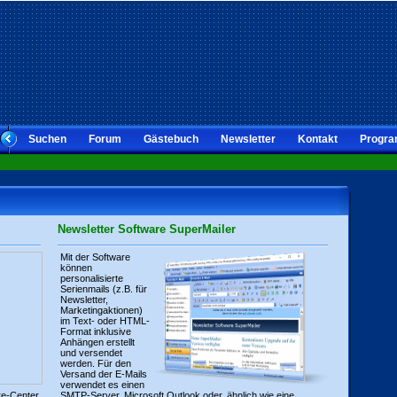
Suchen
Forum
Gästebuch
Newsletter
Kontakt
Progra
Newsletter Software SuperMailer
Mit der Software
können
personalisierte
Serienmails (z.B. für
Newsletter,
Marketingaktionen)
im Text- oder HTML-
Format inklusive
Anhängen erstellt
und versendet
werden. Für den
Versand der E-Mails
verwendet es einen
re-Center
SMTP-Server, Microsoft Outlook oder, ähnlich wie eine