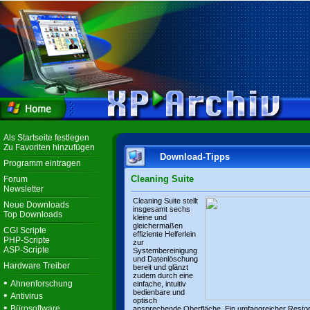
Als Startseite festlegen
Zu Favoriten hinzufügen
Download-Tipps
Programm eintragen
Cleaning Suite
Forum
Newsletter
Cleaning Suite stellt
Neue Downloads
insgesamt sechs
Top Downloads
kleine und
gleichermaßen
CGI Scripte
effiziente Helferlein
PHP-Scripte
zur
ASP-Scripte
Systembereinigung
und Datenlöschung
Hardware Treiber
bereit und glänzt
zudem durch eine
•
Ahnenforschung
einfache, intuitiv
bedienbare und
•
Antivirus
optisch
•
Bürosoftware
ansprechende Oberfläche. Ein umfangreicher Resto