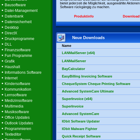
bietet jederzeit die Möglichkeit, ausgewählte Aktionen
•
Bausoftware
Software rückgängig zu machen.
•
Datei-Management
•
Datenbank
Produktinfo
Download
•
Datensicherheit
•
Desktop
•
DirectX
Neue Downloads
•
Druckprogramme
•
DLL
Name
•
Finanzsoftware
LANMailServer (x64)
•
Fun Programme
•
Grafik
LANMailServer
•
Haushalt
BayCalculator
•
Informations Software
EasyBilling Invoicing Software
•
Internet
•
Kindersoftware
ChequeSystem Cheque Printing Software
•
Kommunikation
Advanced SystemCare Ultimate
•
Lernsoftware
SuperInvoice (x64)
•
Medizinsoftware
•
Multimedia
SuperInvoice
•
Musiksoftware
Advanced SystemCare
•
Office Updates
IObit Software Updater
•
Outlook Updates
•
Programmieren
IObit Malware Fighter
•
Texteditor
Quick Receipt Software
•