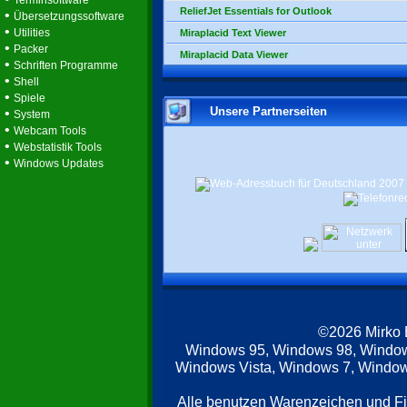
Terminsoftware
ReliefJet Essentials for Outlook
•
Übersetzungssoftware
•
Utilities
Miraplacid Text Viewer
•
Packer
Miraplacid Data Viewer
•
Schriften Programme
•
Shell
•
Spiele
Unsere Partnerseiten
•
System
•
Webcam Tools
•
Webstatistik Tools
•
Windows Updates
©2026 Mirko
Windows 95, Windows 98, Windo
Windows Vista, Windows 7, Windows
Alle benutzen Warenzeichen und F