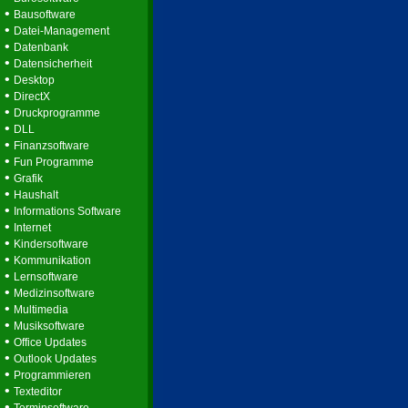
•
Bausoftware
•
Datei-Management
•
Datenbank
•
Datensicherheit
•
Desktop
•
DirectX
•
Druckprogramme
•
DLL
•
Finanzsoftware
•
Fun Programme
•
Grafik
•
Haushalt
•
Informations Software
•
Internet
•
Kindersoftware
•
Kommunikation
•
Lernsoftware
•
Medizinsoftware
•
Multimedia
•
Musiksoftware
•
Office Updates
•
Outlook Updates
•
Programmieren
•
Texteditor
•