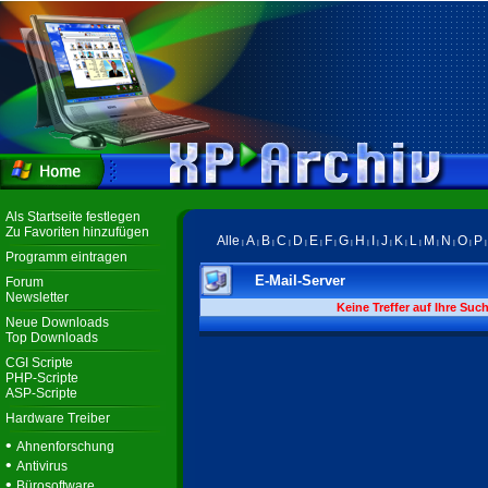
Als Startseite festlegen
Zu Favoriten hinzufügen
Alle
A
B
C
D
E
F
G
H
I
J
K
L
M
N
O
P
|
|
|
|
|
|
|
|
|
|
|
|
|
|
|
|
Programm eintragen
E-Mail-Server
Forum
Newsletter
Keine Treffer auf Ihre Suc
Neue Downloads
Top Downloads
CGI Scripte
PHP-Scripte
ASP-Scripte
Hardware Treiber
•
Ahnenforschung
•
Antivirus
•
Bürosoftware