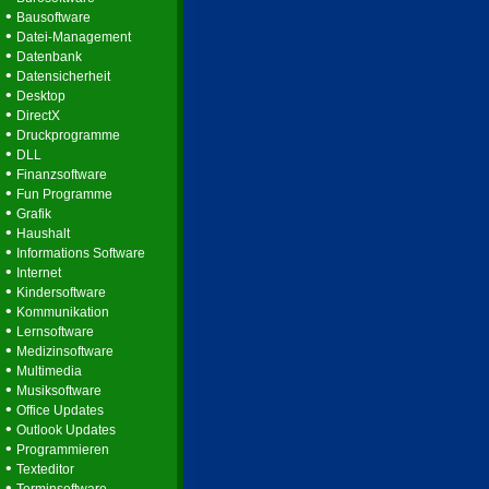
•
Bausoftware
•
Datei-Management
•
Datenbank
•
Datensicherheit
•
Desktop
•
DirectX
•
Druckprogramme
•
DLL
•
Finanzsoftware
•
Fun Programme
•
Grafik
•
Haushalt
•
Informations Software
•
Internet
•
Kindersoftware
•
Kommunikation
•
Lernsoftware
•
Medizinsoftware
•
Multimedia
•
Musiksoftware
•
Office Updates
•
Outlook Updates
•
Programmieren
•
Texteditor
•