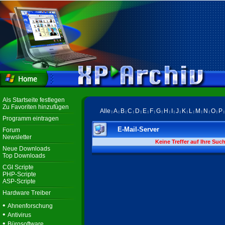
Als Startseite festlegen
Zu Favoriten hinzufügen
Alle
A
B
C
D
E
F
G
H
I
J
K
L
M
N
O
P
|
|
|
|
|
|
|
|
|
|
|
|
|
|
|
|
Programm eintragen
E-Mail-Server
Forum
Newsletter
Keine Treffer auf Ihre Suc
Neue Downloads
Top Downloads
CGI Scripte
PHP-Scripte
ASP-Scripte
Hardware Treiber
•
Ahnenforschung
•
Antivirus
•
Bürosoftware