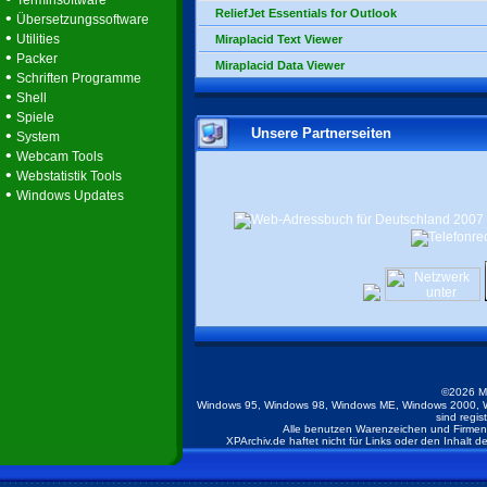
Terminsoftware
ReliefJet Essentials for Outlook
•
Übersetzungssoftware
•
Utilities
Miraplacid Text Viewer
•
Packer
Miraplacid Data Viewer
•
Schriften Programme
•
Shell
•
Spiele
Unsere Partnerseiten
•
System
•
Webcam Tools
•
Webstatistik Tools
•
Windows Updates
©2026 M
Windows 95, Windows 98, Windows ME, Windows 2000, W
sind regis
Alle benutzen Warenzeichen und Firmenb
XPArchiv.de haftet nicht für Links oder den Inhalt 