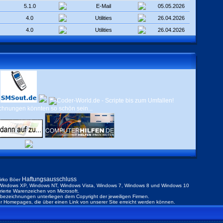
5.1.0
E-Mail
05.05.2026
4.0
Utilities
26.04.2026
4.0
Utilities
26.04.2026
Haftungsausschluss
irko Böer
indows XP, Windows NT, Windows Vista, Windows 7, Windows 8 und Windows 10
trierte Warenzeichen von Microsoft.
ezeichnungen unterliegen dem Copyright der jeweiligen Firmen.
der Homepages, die über einen Link von unserer Site erreicht werden können.