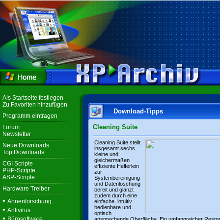
Als Startseite festlegen
Zu Favoriten hinzufügen
Download-Tipps
Programm eintragen
Cleaning Suite
Forum
Newsletter
Cleaning Suite stellt
Neue Downloads
insgesamt sechs
Top Downloads
kleine und
gleichermaßen
CGI Scripte
effiziente Helferlein
PHP-Scripte
zur
ASP-Scripte
Systembereinigung
und Datenlöschung
Hardware Treiber
bereit und glänzt
zudem durch eine
•
Ahnenforschung
einfache, intuitiv
bedienbare und
•
Antivirus
optisch
•
Bürosoftware
ansprechende Oberfläche. Ein umfangreicher Resto