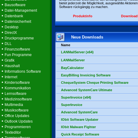
bietet jederzeit die Möglichkeit, ausgewählte Aktionen
•
Bausoftware
Software rückgängig zu machen.
•
Datei-Management
•
Datenbank
Produktinfo
Download
•
Datensicherheit
•
Desktop
•
DirectX
Neue Downloads
•
Druckprogramme
•
DLL
Name
•
Finanzsoftware
LANMailServer (x64)
•
Fun Programme
•
Grafik
LANMailServer
•
Haushalt
BayCalculator
•
Informations Software
EasyBilling Invoicing Software
•
Internet
•
Kindersoftware
ChequeSystem Cheque Printing Software
•
Kommunikation
Advanced SystemCare Ultimate
•
Lernsoftware
SuperInvoice (x64)
•
Medizinsoftware
•
Multimedia
SuperInvoice
•
Musiksoftware
Advanced SystemCare
•
Office Updates
IObit Software Updater
•
Outlook Updates
•
Programmieren
IObit Malware Fighter
•
Texteditor
Quick Receipt Software
•