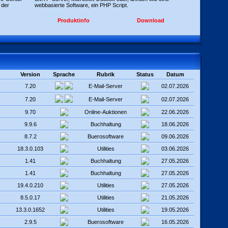
 der
webbasierte Software, ein PHP Script.
Produktinfo
Download
Version
Sprache
Rubrik
Status
Datum
7.20
E-Mail-Server
02.07.2026
7.20
E-Mail-Server
02.07.2026
9.70
Online-Auktionen
22.06.2026
9.9.6
Buchhaltung
18.06.2026
8.7.2
Buerosoftware
09.06.2026
18.3.0.103
Utilities
03.06.2026
1.41
Buchhaltung
27.05.2026
1.41
Buchhaltung
27.05.2026
19.4.0.210
Utilities
27.05.2026
8.5.0.17
Utilities
21.05.2026
13.3.0.1652
Utilities
19.05.2026
2.9.5
Buerosoftware
16.05.2026