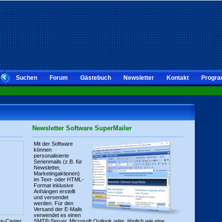
Suchen
Forum
Gästebuch
Newsletter
Kontakt
Progra
Newsletter Software SuperMailer
Mit der Software
können
personalisierte
Serienmails (z.B. für
Newsletter,
Marketingaktionen)
im Text- oder HTML-
Format inklusive
Anhängen erstellt
und versendet
werden. Für den
Versand der E-Mails
verwendet es einen
re-Center
SMTP-Server, Microsoft Outlook oder, ähnlich wie eine