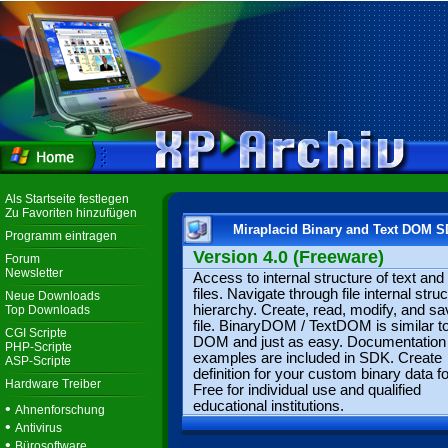
Als Startseite festlegen
Zu Favoriten hinzufügen
Miraplacid Binary and Text DOM 
Programm eintragen
Version 4.0 (Freeware)
Forum
Newsletter
Access to internal structure of text and
files. Navigate through file internal stru
Neue Downloads
hierarchy. Create, read, modify, and sa
Top Downloads
file. BinaryDOM / TextDOM is similar 
CGI Scripte
DOM and just as easy. Documentation
PHP-Scripte
examples are included in SDK. Create
ASP-Scripte
definition for your custom binary data f
Hardware Treiber
Free for individual use and qualified
educational institutions.
•
Ahnenforschung
•
Antivirus
•
Bürosoftware