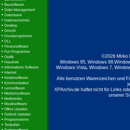
•
Bausoftware
•
Datei-Management
•
Datenbank
•
Datensicherheit
•
Desktop
•
DirectX
•
Druckprogramme
•
DLL
•
Finanzsoftware
•
Fun Programme
©2026 Mirko
•
Grafik
•
Windows 95, Windows 98,Window
Haushalt
•
Windows Vista, Windows 7, Windows
Informations Software
•
Internet
•
Kindersoftware
Alle benutzen Warenzeichen und F
•
Kommunikation
j
•
Lernsoftware
XPArchiv.de haftet nicht für Links o
•
Medizinsoftware
unserer Si
•
Multimedia
•
Musiksoftware
•
Office Updates
•
Outlook Updates
•
Programmieren
•
Texteditor
•