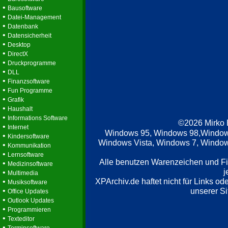
•
Bausoftware
•
Datei-Management
•
Datenbank
•
Datensicherheit
•
Desktop
•
DirectX
•
Druckprogramme
•
DLL
•
Finanzsoftware
•
Fun Programme
•
Grafik
•
Haushalt
•
Informations Software
©2026 Mirko
•
Internet
Windows 95, Windows 98,Window
•
Kindersoftware
Windows Vista, Windows 7, Windows
•
Kommunikation
•
Lernsoftware
Alle benutzen Warenzeichen und F
•
Medizinsoftware
j
•
Multimedia
XPArchiv.de haftet nicht für Links o
•
Musiksoftware
•
unserer Si
Office Updates
•
Outlook Updates
•
Programmieren
•
Texteditor
•