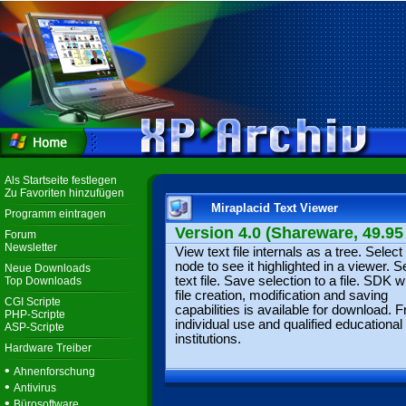
Als Startseite festlegen
Zu Favoriten hinzufügen
Miraplacid Text Viewer
Programm eintragen
Version 4.0 (Shareware, 49.95
Forum
Newsletter
View text file internals as a tree. Select
node to see it highlighted in a viewer. 
Neue Downloads
text file. Save selection to a file. SDK w
Top Downloads
file creation, modification and saving
CGI Scripte
capabilities is available for download. F
PHP-Scripte
individual use and qualified educational
ASP-Scripte
institutions.
Hardware Treiber
•
Ahnenforschung
•
Antivirus
•
Bürosoftware