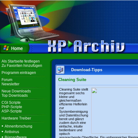
Als Startseite festlegen
Zu Favoriten hinzufügen
Download-Tipps
Programm eintragen
Cleaning Suite
Forum
Newsletter
Cleaning Suite stellt
Neue Downloads
insgesamt sechs
Top Downloads
kleine und
gleichermaßen
CGI Scripte
effiziente Helferlein
PHP-Scripte
zur
ASP-Scripte
Systembereinigung
und Datenlöschung
Hardware Treiber
bereit und glänzt
zudem durch eine
•
Ahnenforschung
einfache, intuitiv
bedienbare und
•
Antivirus
optisch
•
Bürosoftware
ansprechende Oberfläche. Ein umfangreicher Resto