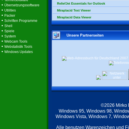
Terminsoftware
ReliefJet Essentials for Outlook
•
Übersetzungssoftware
•
Utilities
Miraplacid Text Viewer
•
Packer
Miraplacid Data Viewer
•
Schriften Programme
•
Shell
•
Spiele
Unsere Partnerseiten
•
System
•
Webcam Tools
•
Webstatistik Tools
•
Windows Updates
©2026 Mirko
Windows 95, Windows 98, Windo
Windows Vista, Windows 7, Windows
Alle benutzen Warenzeichen und F