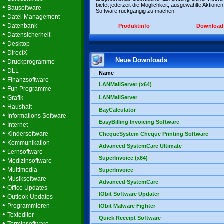
bietet jederzeit die Möglichkeit, ausgewählte Aktionen
•
Bausoftware
Software rückgängig zu machen.
•
Datei-Management
•
Datenbank
Produktinfo
Download
•
Datensicherheit
•
Desktop
•
DirectX
Neue Downloads
•
Druckprogramme
•
DLL
Name
•
Finanzsoftware
LANMailServer (x64)
•
Fun Programme
•
Grafik
LANMailServer
•
Haushalt
BayCalculator
•
Informations Software
EasyBilling Invoicing Software
•
Internet
•
Kindersoftware
ChequeSystem Cheque Printing Software
•
Kommunikation
Advanced SystemCare Ultimate
•
Lernsoftware
SuperInvoice (x64)
•
Medizinsoftware
•
Multimedia
SuperInvoice
•
Musiksoftware
Advanced SystemCare
•
Office Updates
IObit Software Updater
•
Outlook Updates
•
Programmieren
IObit Malware Fighter
•
Texteditor
Quick Receipt Software
•