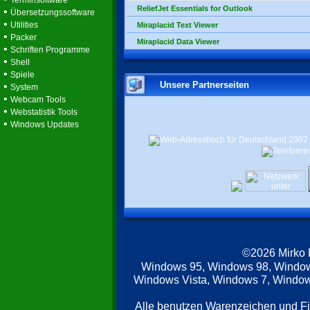
Terminsoftware
ReliefJet Essentials for Outlook
•
Übersetzungssoftware
•
Utilities
Miraplacid Text Viewer
•
Packer
Miraplacid Data Viewer
•
Schriften Programme
•
Shell
•
Spiele
Unsere Partnerseiten
•
System
•
Webcam Tools
•
Webstatistik Tools
•
Windows Updates
©2026 Mirko
Windows 95, Windows 98, Windo
Windows Vista, Windows 7, Windows
Alle benutzen Warenzeichen und F