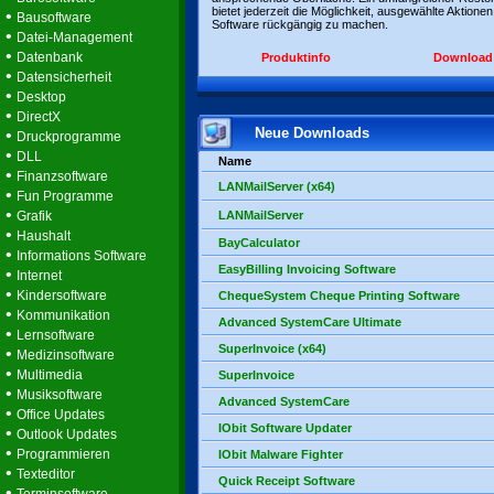
bietet jederzeit die Möglichkeit, ausgewählte Aktionen
•
Bausoftware
Software rückgängig zu machen.
•
Datei-Management
•
Datenbank
Produktinfo
Download
•
Datensicherheit
•
Desktop
•
DirectX
Neue Downloads
•
Druckprogramme
•
DLL
Name
•
Finanzsoftware
LANMailServer (x64)
•
Fun Programme
•
Grafik
LANMailServer
•
Haushalt
BayCalculator
•
Informations Software
EasyBilling Invoicing Software
•
Internet
•
Kindersoftware
ChequeSystem Cheque Printing Software
•
Kommunikation
Advanced SystemCare Ultimate
•
Lernsoftware
SuperInvoice (x64)
•
Medizinsoftware
•
Multimedia
SuperInvoice
•
Musiksoftware
Advanced SystemCare
•
Office Updates
IObit Software Updater
•
Outlook Updates
•
Programmieren
IObit Malware Fighter
•
Texteditor
Quick Receipt Software
•