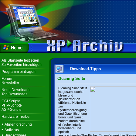
Als Startseite festlegen
Zu Favoriten hinzufügen
Download-Tipps
Programm eintragen
Cleaning Suite
Forum
Newsletter
Cleaning Suite stellt
Neue Downloads
insgesamt sechs
Top Downloads
kleine und
gleichermaßen
CGI Scripte
effiziente Helferlein
PHP-Scripte
zur
ASP-Scripte
Systembereinigung
und Datenlöschung
Hardware Treiber
bereit und glänzt
zudem durch eine
•
Ahnenforschung
einfache, intuitiv
bedienbare und
•
Antivirus
optisch
•
Bürosoftware
ansprechende Oberfläche. Ein umfangreicher Resto