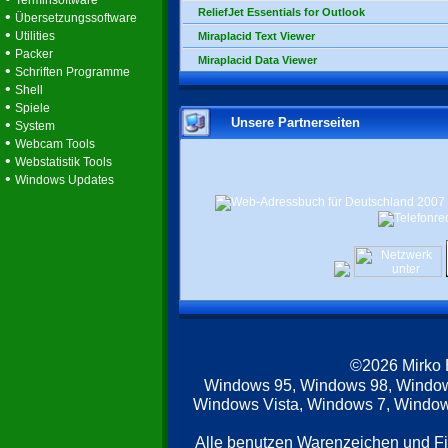
Terminsoftware
ReliefJet Essentials for Outlook
•
Übersetzungssoftware
•
Utilities
Miraplacid Text Viewer
•
Packer
Miraplacid Data Viewer
•
Schriften Programme
•
Shell
•
Spiele
Unsere Partnerseiten
•
System
•
Webcam Tools
•
Webstatistik Tools
•
Windows Updates
©2026 Mirko
Windows 95, Windows 98, Windo
Windows Vista, Windows 7, Windows
Alle benutzen Warenzeichen und F