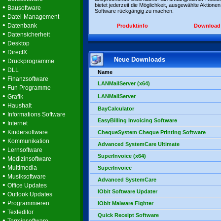
bietet jederzeit die Möglichkeit, ausgewählte Aktionen
•
Bausoftware
Software rückgängig zu machen.
•
Datei-Management
•
Datenbank
Produktinfo
Download
•
Datensicherheit
•
Desktop
•
DirectX
Neue Downloads
•
Druckprogramme
•
DLL
Name
•
Finanzsoftware
LANMailServer (x64)
•
Fun Programme
•
Grafik
LANMailServer
•
Haushalt
BayCalculator
•
Informations Software
EasyBilling Invoicing Software
•
Internet
•
Kindersoftware
ChequeSystem Cheque Printing Software
•
Kommunikation
Advanced SystemCare Ultimate
•
Lernsoftware
SuperInvoice (x64)
•
Medizinsoftware
•
Multimedia
SuperInvoice
•
Musiksoftware
Advanced SystemCare
•
Office Updates
IObit Software Updater
•
Outlook Updates
•
Programmieren
IObit Malware Fighter
•
Texteditor
Quick Receipt Software
•