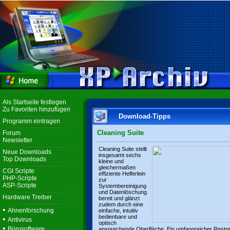
Als Startseite festlegen
Zu Favoriten hinzufügen
Download-Tipps
Programm eintragen
Cleaning Suite
Forum
Newsletter
Cleaning Suite stellt
Neue Downloads
insgesamt sechs
Top Downloads
kleine und
gleichermaßen
CGI Scripte
effiziente Helferlein
PHP-Scripte
zur
ASP-Scripte
Systembereinigung
und Datenlöschung
Hardware Treiber
bereit und glänzt
zudem durch eine
•
Ahnenforschung
einfache, intuitiv
bedienbare und
•
Antivirus
optisch
•
Bürosoftware
ansprechende Oberfläche. Ein umfangreicher Resto