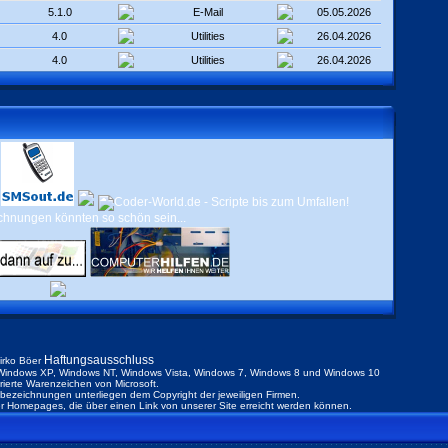
5.1.0
E-Mail
05.05.2026
4.0
Utilities
26.04.2026
4.0
Utilities
26.04.2026
Haftungsausschluss
irko Böer
indows XP, Windows NT, Windows Vista, Windows 7, Windows 8 und Windows 10
trierte Warenzeichen von Microsoft.
ezeichnungen unterliegen dem Copyright der jeweiligen Firmen.
der Homepages, die über einen Link von unserer Site erreicht werden können.