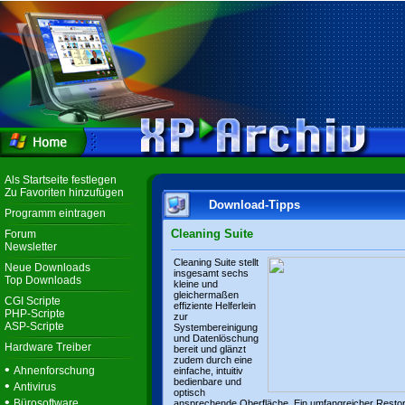
Als Startseite festlegen
Zu Favoriten hinzufügen
Download-Tipps
Programm eintragen
Cleaning Suite
Forum
Newsletter
Cleaning Suite stellt
Neue Downloads
insgesamt sechs
Top Downloads
kleine und
gleichermaßen
CGI Scripte
effiziente Helferlein
PHP-Scripte
zur
ASP-Scripte
Systembereinigung
und Datenlöschung
Hardware Treiber
bereit und glänzt
zudem durch eine
•
Ahnenforschung
einfache, intuitiv
bedienbare und
•
Antivirus
optisch
•
Bürosoftware
ansprechende Oberfläche. Ein umfangreicher Resto