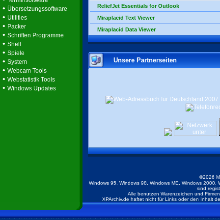
Terminsoftware
ReliefJet Essentials for Outlook
•
Übersetzungssoftware
•
Utilities
Miraplacid Text Viewer
•
Packer
Miraplacid Data Viewer
•
Schriften Programme
•
Shell
•
Spiele
Unsere Partnerseiten
•
System
•
Webcam Tools
•
Webstatistik Tools
•
Windows Updates
©2026 M
Windows 95, Windows 98, Windows ME, Windows 2000, W
sind regis
Alle benutzen Warenzeichen und Firmenb
XPArchiv.de haftet nicht für Links oder den Inhalt 