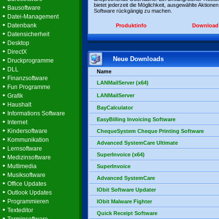
bietet jederzeit die Möglichkeit, ausgewählte Aktionen
•
Bausoftware
Software rückgängig zu machen.
•
Datei-Management
•
Datenbank
Produktinfo
Download
•
Datensicherheit
•
Desktop
•
DirectX
Neue Downloads
•
Druckprogramme
•
DLL
Name
•
Finanzsoftware
LANMailServer (x64)
•
Fun Programme
•
Grafik
LANMailServer
•
Haushalt
BayCalculator
•
Informations Software
EasyBilling Invoicing Software
•
Internet
•
Kindersoftware
ChequeSystem Cheque Printing Software
•
Kommunikation
Advanced SystemCare Ultimate
•
Lernsoftware
SuperInvoice (x64)
•
Medizinsoftware
•
Multimedia
SuperInvoice
•
Musiksoftware
Advanced SystemCare
•
Office Updates
IObit Software Updater
•
Outlook Updates
•
Programmieren
IObit Malware Fighter
•
Texteditor
Quick Receipt Software
•