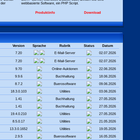
 der
webbasierte Software, ein PHP Script.
Produktinfo
Download
Version
Sprache
Rubrik
Status
Datum
7.20
E-Mail-Server
02.07.2026
7.20
E-Mail-Server
02.07.2026
9.70
Online-Auktionen
22.06.2026
9.9.6
Buchhaltung
18.06.2026
8.7.2
Buerosoftware
09.06.2026
18.3.0.103
Utilities
03.06.2026
1.41
Buchhaltung
27.05.2026
1.41
Buchhaltung
27.05.2026
19.4.0.210
Utilities
27.05.2026
8.5.0.17
Utilities
21.05.2026
13.3.0.1652
Utilities
19.05.2026
2.9.5
Buerosoftware
16.05.2026