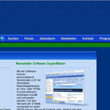
Suchen
Forum
Gästebuch
Newsletter
Kontakt
Progra
Newsletter Software SuperMailer
Mit der Software
können
personalisierte
Serienmails (z.B. für
Newsletter,
Marketingaktionen)
im Text- oder HTML-
Format inklusive
Anhängen erstellt
und versendet
werden. Für den
Versand der E-Mails
verwendet es einen
re-Center
SMTP-Server, Microsoft Outlook oder, ähnlich wie eine