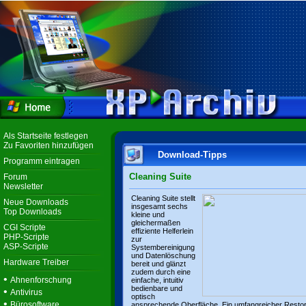
Als Startseite festlegen
Zu Favoriten hinzufügen
Download-Tipps
Programm eintragen
Cleaning Suite
Forum
Newsletter
Cleaning Suite stellt
Neue Downloads
insgesamt sechs
Top Downloads
kleine und
gleichermaßen
CGI Scripte
effiziente Helferlein
PHP-Scripte
zur
ASP-Scripte
Systembereinigung
und Datenlöschung
Hardware Treiber
bereit und glänzt
zudem durch eine
•
Ahnenforschung
einfache, intuitiv
bedienbare und
•
Antivirus
optisch
•
Bürosoftware
ansprechende Oberfläche. Ein umfangreicher Resto