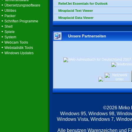
Terminsoftware
ReliefJet Essentials for Outlook
•
Übersetzungssoftware
•
Utilities
Miraplacid Text Viewer
•
Packer
Miraplacid Data Viewer
•
Schriften Programme
•
Shell
•
Spiele
Unsere Partnerseiten
•
System
•
Webcam Tools
•
Webstatistik Tools
•
Windows Updates
©2026 Mirko
Windows 95, Windows 98, Windo
Windows Vista, Windows 7, Windows
Alle benutzen Warenzeichen und F