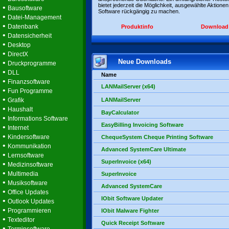
bietet jederzeit die Möglichkeit, ausgewählte Aktionen
•
Bausoftware
Software rückgängig zu machen.
•
Datei-Management
•
Datenbank
Produktinfo
Download
•
Datensicherheit
•
Desktop
•
DirectX
Neue Downloads
•
Druckprogramme
•
DLL
Name
•
Finanzsoftware
LANMailServer (x64)
•
Fun Programme
•
Grafik
LANMailServer
•
Haushalt
BayCalculator
•
Informations Software
EasyBilling Invoicing Software
•
Internet
•
Kindersoftware
ChequeSystem Cheque Printing Software
•
Kommunikation
Advanced SystemCare Ultimate
•
Lernsoftware
SuperInvoice (x64)
•
Medizinsoftware
•
Multimedia
SuperInvoice
•
Musiksoftware
Advanced SystemCare
•
Office Updates
IObit Software Updater
•
Outlook Updates
•
Programmieren
IObit Malware Fighter
•
Texteditor
Quick Receipt Software
•