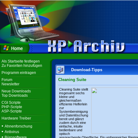
Als Startseite festlegen
Zu Favoriten hinzufügen
Download-Tipps
Programm eintragen
Cleaning Suite
Forum
Newsletter
Cleaning Suite stellt
Neue Downloads
insgesamt sechs
Top Downloads
kleine und
gleichermaßen
CGI Scripte
effiziente Helferlein
PHP-Scripte
zur
ASP-Scripte
Systembereinigung
und Datenlöschung
Hardware Treiber
bereit und glänzt
zudem durch eine
•
Ahnenforschung
einfache, intuitiv
bedienbare und
•
Antivirus
optisch
•
Bürosoftware
ansprechende Oberfläche. Ein umfangreicher Resto