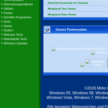
Terminsoftware
ReliefJet Essentials for Outlook
•
Übersetzungssoftware
•
Utilities
Miraplacid Text Viewer
•
Packer
Miraplacid Data Viewer
•
Schriften Programme
•
Shell
•
Spiele
Unsere Partnerseiten
•
System
•
Webcam Tools
•
Webstatistik Tools
•
Windows Updates
©2026 Mirko
Windows 95, Windows 98, Windo
Windows Vista, Windows 7, Windows
Alle benutzen Warenzeichen und F