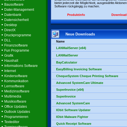
bietet jederzeit die Möglichkeit, ausgewählte Aktionen
•
Bausoftware
Software rückgängig zu machen.
•
Datei-Management
•
Datenbank
Produktinfo
Download
•
Datensicherheit
•
Desktop
•
DirectX
Neue Downloads
•
Druckprogramme
•
DLL
Name
•
Finanzsoftware
LANMailServer (x64)
•
Fun Programme
•
Grafik
LANMailServer
•
Haushalt
BayCalculator
•
Informations Software
EasyBilling Invoicing Software
•
Internet
•
Kindersoftware
ChequeSystem Cheque Printing Software
•
Kommunikation
Advanced SystemCare Ultimate
•
Lernsoftware
SuperInvoice (x64)
•
Medizinsoftware
•
Multimedia
SuperInvoice
•
Musiksoftware
Advanced SystemCare
•
Office Updates
IObit Software Updater
•
Outlook Updates
•
Programmieren
IObit Malware Fighter
•
Texteditor
Quick Receipt Software
•