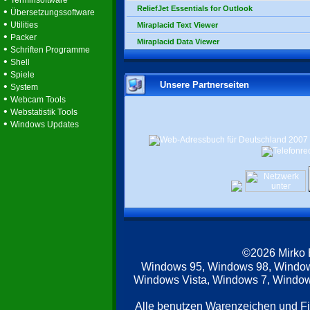
Terminsoftware
ReliefJet Essentials for Outlook
•
Übersetzungssoftware
•
Utilities
Miraplacid Text Viewer
•
Packer
Miraplacid Data Viewer
•
Schriften Programme
•
Shell
•
Spiele
Unsere Partnerseiten
•
System
•
Webcam Tools
•
Webstatistik Tools
•
Windows Updates
©2026 Mirko
Windows 95, Windows 98, Windo
Windows Vista, Windows 7, Windows
Alle benutzen Warenzeichen und F