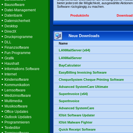
bietet jederzeit die Möglichkeit, ausgewählte Aktionen
•
Bausoftware
Software rückgängig zu machen.
•
Datei-Management
•
Datenbank
Produktinfo
Download
•
Datensicherheit
•
Desktop
•
DirectX
Neue Downloads
•
Druckprogramme
•
DLL
Name
•
Finanzsoftware
LANMailServer (x64)
•
Fun Programme
•
Grafik
LANMailServer
•
Haushalt
BayCalculator
•
Informations Software
EasyBilling Invoicing Software
•
Internet
•
Kindersoftware
ChequeSystem Cheque Printing Software
•
Kommunikation
Advanced SystemCare Ultimate
•
Lernsoftware
SuperInvoice (x64)
•
Medizinsoftware
•
Multimedia
SuperInvoice
•
Musiksoftware
Advanced SystemCare
•
Office Updates
IObit Software Updater
•
Outlook Updates
•
Programmieren
IObit Malware Fighter
•
Texteditor
Quick Receipt Software
•