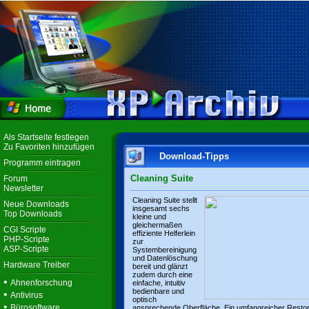
Als Startseite festlegen
Zu Favoriten hinzufügen
Download-Tipps
Programm eintragen
Cleaning Suite
Forum
Newsletter
Cleaning Suite stellt
Neue Downloads
insgesamt sechs
Top Downloads
kleine und
gleichermaßen
CGI Scripte
effiziente Helferlein
PHP-Scripte
zur
ASP-Scripte
Systembereinigung
und Datenlöschung
Hardware Treiber
bereit und glänzt
zudem durch eine
•
Ahnenforschung
einfache, intuitiv
bedienbare und
•
Antivirus
optisch
•
Bürosoftware
ansprechende Oberfläche. Ein umfangreicher Resto