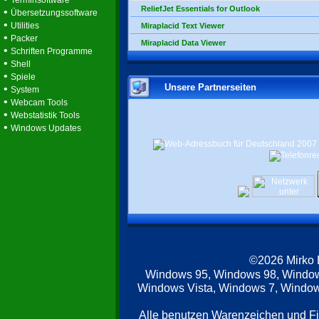
Terminsoftware
ReliefJet Essentials for Outlook
•
Übersetzungssoftware
•
Utilities
Miraplacid Text Viewer
•
Packer
Miraplacid Data Viewer
•
Schriften Programme
•
Shell
•
Spiele
Unsere Partnerseiten
•
System
•
Webcam Tools
•
Webstatistik Tools
•
Windows Updates
©2026 Mirko
Windows 95, Windows 98, Windo
Windows Vista, Windows 7, Windows
Alle benutzen Warenzeichen und F