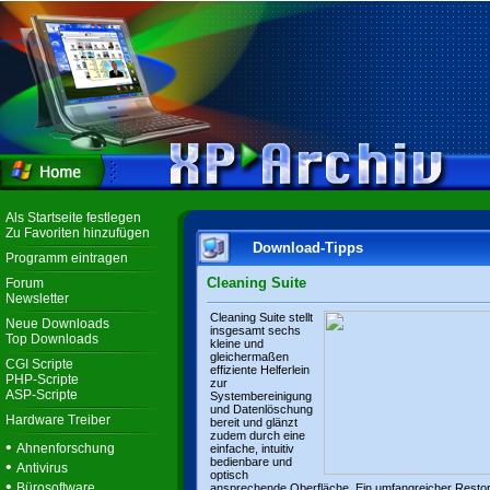
Als Startseite festlegen
Zu Favoriten hinzufügen
Download-Tipps
Programm eintragen
Cleaning Suite
Forum
Newsletter
Cleaning Suite stellt
Neue Downloads
insgesamt sechs
Top Downloads
kleine und
gleichermaßen
CGI Scripte
effiziente Helferlein
PHP-Scripte
zur
ASP-Scripte
Systembereinigung
und Datenlöschung
Hardware Treiber
bereit und glänzt
zudem durch eine
•
Ahnenforschung
einfache, intuitiv
bedienbare und
•
Antivirus
optisch
•
Bürosoftware
ansprechende Oberfläche. Ein umfangreicher Resto