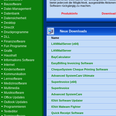
bietet jederzeit die Möglichkeit, ausgewählte Aktionen
•
Bausoftware
Software rückgängig zu machen.
•
Datei-Management
•
Datenbank
Produktinfo
Download
•
Datensicherheit
•
Desktop
•
DirectX
Neue Downloads
•
Druckprogramme
•
DLL
Name
•
Finanzsoftware
LANMailServer (x64)
•
Fun Programme
•
Grafik
LANMailServer
•
Haushalt
BayCalculator
•
Informations Software
EasyBilling Invoicing Software
•
Internet
•
Kindersoftware
ChequeSystem Cheque Printing Software
•
Kommunikation
Advanced SystemCare Ultimate
•
Lernsoftware
SuperInvoice (x64)
•
Medizinsoftware
•
Multimedia
SuperInvoice
•
Musiksoftware
Advanced SystemCare
•
Office Updates
IObit Software Updater
•
Outlook Updates
•
Programmieren
IObit Malware Fighter
•
Texteditor
Quick Receipt Software
•