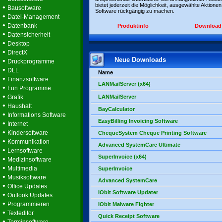
bietet jederzeit die Möglichkeit, ausgewählte Aktionen
•
Bausoftware
Software rückgängig zu machen.
•
Datei-Management
•
Datenbank
Produktinfo
Download
•
Datensicherheit
•
Desktop
•
DirectX
Neue Downloads
•
Druckprogramme
•
DLL
Name
•
Finanzsoftware
LANMailServer (x64)
•
Fun Programme
•
Grafik
LANMailServer
•
Haushalt
BayCalculator
•
Informations Software
EasyBilling Invoicing Software
•
Internet
•
Kindersoftware
ChequeSystem Cheque Printing Software
•
Kommunikation
Advanced SystemCare Ultimate
•
Lernsoftware
SuperInvoice (x64)
•
Medizinsoftware
•
Multimedia
SuperInvoice
•
Musiksoftware
Advanced SystemCare
•
Office Updates
IObit Software Updater
•
Outlook Updates
•
Programmieren
IObit Malware Fighter
•
Texteditor
Quick Receipt Software
•