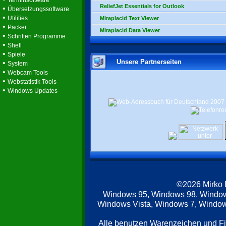
Terminsoftware
ReliefJet Essentials for Outlook
•
Übersetzungssoftware
•
Utilities
Miraplacid Text Viewer
•
Packer
Miraplacid Data Viewer
•
Schriften Programme
•
Shell
•
Spiele
Unsere Partnerseiten
•
System
•
Webcam Tools
•
Webstatistik Tools
•
Windows Updates
©2026 Mirko
Windows 95, Windows 98, Windo
Windows Vista, Windows 7, Windows
Alle benutzen Warenzeichen und F