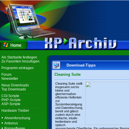
Als Startseite festlegen
Zu Favoriten hinzufügen
Download-Tipps
Programm eintragen
Cleaning Suite
Forum
Newsletter
Cleaning Suite stellt
Neue Downloads
insgesamt sechs
Top Downloads
kleine und
gleichermaßen
CGI Scripte
effiziente Helferlein
PHP-Scripte
zur
ASP-Scripte
Systembereinigung
und Datenlöschung
Hardware Treiber
bereit und glänzt
zudem durch eine
•
Ahnenforschung
einfache, intuitiv
bedienbare und
•
Antivirus
optisch
•
Bürosoftware
ansprechende Oberfläche. Ein umfangreicher Resto