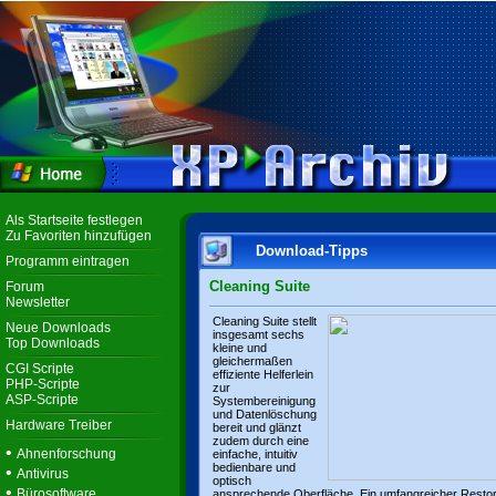
Als Startseite festlegen
Zu Favoriten hinzufügen
Download-Tipps
Programm eintragen
Cleaning Suite
Forum
Newsletter
Cleaning Suite stellt
Neue Downloads
insgesamt sechs
Top Downloads
kleine und
gleichermaßen
CGI Scripte
effiziente Helferlein
PHP-Scripte
zur
ASP-Scripte
Systembereinigung
und Datenlöschung
Hardware Treiber
bereit und glänzt
zudem durch eine
•
Ahnenforschung
einfache, intuitiv
bedienbare und
•
Antivirus
optisch
•
Bürosoftware
ansprechende Oberfläche. Ein umfangreicher Resto