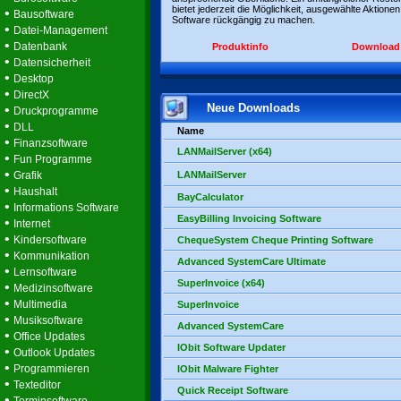
bietet jederzeit die Möglichkeit, ausgewählte Aktionen
•
Bausoftware
Software rückgängig zu machen.
•
Datei-Management
•
Datenbank
Produktinfo
Download
•
Datensicherheit
•
Desktop
•
DirectX
Neue Downloads
•
Druckprogramme
•
DLL
Name
•
Finanzsoftware
LANMailServer (x64)
•
Fun Programme
•
Grafik
LANMailServer
•
Haushalt
BayCalculator
•
Informations Software
EasyBilling Invoicing Software
•
Internet
•
Kindersoftware
ChequeSystem Cheque Printing Software
•
Kommunikation
Advanced SystemCare Ultimate
•
Lernsoftware
SuperInvoice (x64)
•
Medizinsoftware
•
Multimedia
SuperInvoice
•
Musiksoftware
Advanced SystemCare
•
Office Updates
IObit Software Updater
•
Outlook Updates
•
Programmieren
IObit Malware Fighter
•
Texteditor
Quick Receipt Software
•