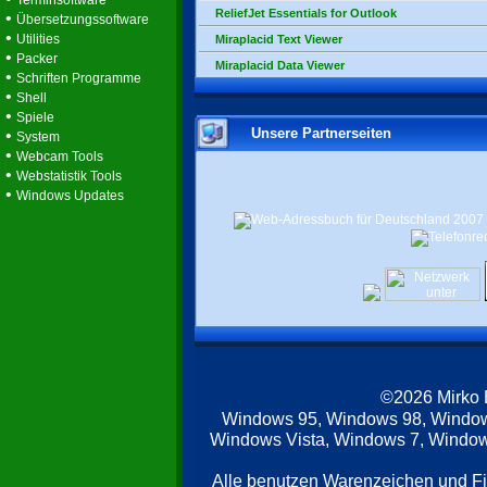
Terminsoftware
ReliefJet Essentials for Outlook
•
Übersetzungssoftware
•
Utilities
Miraplacid Text Viewer
•
Packer
Miraplacid Data Viewer
•
Schriften Programme
•
Shell
•
Spiele
Unsere Partnerseiten
•
System
•
Webcam Tools
•
Webstatistik Tools
•
Windows Updates
©2026 Mirko
Windows 95, Windows 98, Windo
Windows Vista, Windows 7, Windows
Alle benutzen Warenzeichen und F