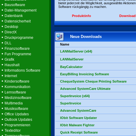
bietet jederzeit die Möglichkeit, ausgewählte Aktionen
•
Bausoftware
Software rückgängig zu machen.
•
Datei-Management
•
Datenbank
Produktinfo
Download
•
Datensicherheit
•
Desktop
•
DirectX
Neue Downloads
•
Druckprogramme
•
DLL
Name
•
Finanzsoftware
LANMailServer (x64)
•
Fun Programme
•
Grafik
LANMailServer
•
Haushalt
BayCalculator
•
Informations Software
EasyBilling Invoicing Software
•
Internet
•
Kindersoftware
ChequeSystem Cheque Printing Software
•
Kommunikation
Advanced SystemCare Ultimate
•
Lernsoftware
SuperInvoice (x64)
•
Medizinsoftware
•
Multimedia
SuperInvoice
•
Musiksoftware
Advanced SystemCare
•
Office Updates
IObit Software Updater
•
Outlook Updates
•
Programmieren
IObit Malware Fighter
•
Texteditor
Quick Receipt Software
•