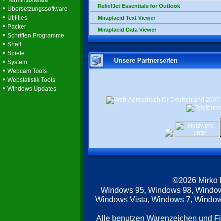
Terminsoftware
ReliefJet Essentials for Outlook
•
Übersetzungssoftware
•
Utilities
Miraplacid Text Viewer
•
Packer
Miraplacid Data Viewer
•
Schriften Programme
•
Shell
•
Spiele
Unsere Partnerseiten
•
System
•
Webcam Tools
•
Webstatistik Tools
•
Windows Updates
©2026 Mirko
Windows 95, Windows 98, Windo
Windows Vista, Windows 7, Windows
Alle benutzen Warenzeichen und F