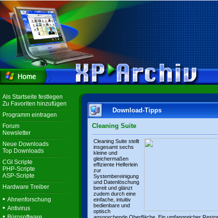
Als Startseite festlegen
Zu Favoriten hinzufügen
Download-Tipps
Programm eintragen
Cleaning Suite
Forum
Newsletter
Cleaning Suite stellt
Neue Downloads
insgesamt sechs
Top Downloads
kleine und
gleichermaßen
CGI Scripte
effiziente Helferlein
PHP-Scripte
zur
ASP-Scripte
Systembereinigung
und Datenlöschung
Hardware Treiber
bereit und glänzt
zudem durch eine
•
Ahnenforschung
einfache, intuitiv
bedienbare und
•
Antivirus
optisch
•
Bürosoftware
ansprechende Oberfläche. Ein umfangreicher Resto