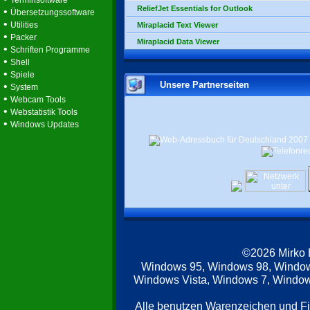
Terminsoftware
ReliefJet Essentials for Outlook
•
Übersetzungssoftware
•
Utilities
Miraplacid Text Viewer
•
Packer
Miraplacid Data Viewer
•
Schriften Programme
•
Shell
•
Spiele
Unsere Partnerseiten
•
System
•
Webcam Tools
•
Webstatistik Tools
•
Windows Updates
©2026 Mirko
Windows 95, Windows 98, Windo
Windows Vista, Windows 7, Windows
Alle benutzen Warenzeichen und F