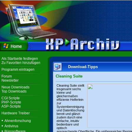
Als Startseite festlegen
Zu Favoriten hinzufügen
Download-Tipps
Programm eintragen
Cleaning Suite
Forum
Newsletter
Cleaning Suite stellt
Neue Downloads
insgesamt sechs
Top Downloads
kleine und
gleichermaßen
CGI Scripte
effiziente Helferlein
PHP-Scripte
zur
ASP-Scripte
Systembereinigung
und Datenlöschung
Hardware Treiber
bereit und glänzt
zudem durch eine
•
Ahnenforschung
einfache, intuitiv
bedienbare und
•
Antivirus
optisch
•
Bürosoftware
ansprechende Oberfläche. Ein umfangreicher Resto