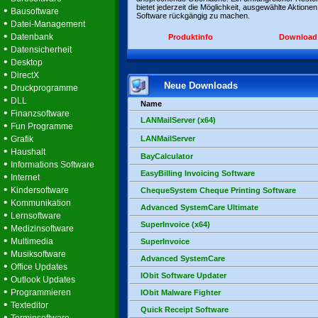
bietet jederzeit die Möglichkeit, ausgewählte Aktionen
•
Bausoftware
Software rückgängig zu machen.
•
Datei-Management
•
Datenbank
Produktinfo
Download
•
Datensicherheit
•
Desktop
•
DirectX
Neue Downloads
•
Druckprogramme
•
DLL
Name
•
Finanzsoftware
LANMailServer (x64)
•
Fun Programme
•
Grafik
LANMailServer
•
Haushalt
BayCalculator
•
Informations Software
EasyBilling Invoicing Software
•
Internet
•
Kindersoftware
ChequeSystem Cheque Printing Software
•
Kommunikation
Advanced SystemCare Ultimate
•
Lernsoftware
SuperInvoice (x64)
•
Medizinsoftware
•
Multimedia
SuperInvoice
•
Musiksoftware
Advanced SystemCare
•
Office Updates
IObit Software Updater
•
Outlook Updates
•
Programmieren
IObit Malware Fighter
•
Texteditor
Quick Receipt Software
•