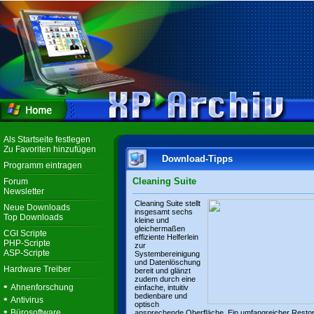
Als Startseite festlegen
Zu Favoriten hinzufügen
Download-Tipps
Programm eintragen
Cleaning Suite
Forum
Newsletter
Cleaning Suite stellt
Neue Downloads
insgesamt sechs
Top Downloads
kleine und
gleichermaßen
CGI Scripte
effiziente Helferlein
PHP-Scripte
zur
ASP-Scripte
Systembereinigung
und Datenlöschung
Hardware Treiber
bereit und glänzt
zudem durch eine
•
Ahnenforschung
einfache, intuitiv
bedienbare und
•
Antivirus
optisch
•
Bürosoftware
ansprechende Oberfläche. Ein umfangreicher Resto