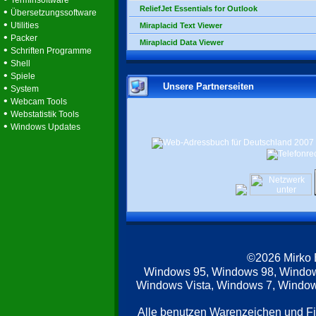
Terminsoftware
ReliefJet Essentials for Outlook
•
Übersetzungssoftware
•
Utilities
Miraplacid Text Viewer
•
Packer
Miraplacid Data Viewer
•
Schriften Programme
•
Shell
•
Spiele
Unsere Partnerseiten
•
System
•
Webcam Tools
•
Webstatistik Tools
•
Windows Updates
©2026 Mirko
Windows 95, Windows 98, Windo
Windows Vista, Windows 7, Windows
Alle benutzen Warenzeichen und F