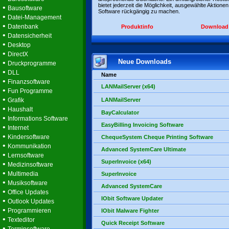
bietet jederzeit die Möglichkeit, ausgewählte Aktionen
•
Bausoftware
Software rückgängig zu machen.
•
Datei-Management
•
Datenbank
Produktinfo
Download
•
Datensicherheit
•
Desktop
•
DirectX
Neue Downloads
•
Druckprogramme
•
DLL
Name
•
Finanzsoftware
LANMailServer (x64)
•
Fun Programme
•
Grafik
LANMailServer
•
Haushalt
BayCalculator
•
Informations Software
EasyBilling Invoicing Software
•
Internet
•
Kindersoftware
ChequeSystem Cheque Printing Software
•
Kommunikation
Advanced SystemCare Ultimate
•
Lernsoftware
SuperInvoice (x64)
•
Medizinsoftware
•
Multimedia
SuperInvoice
•
Musiksoftware
Advanced SystemCare
•
Office Updates
IObit Software Updater
•
Outlook Updates
•
Programmieren
IObit Malware Fighter
•
Texteditor
Quick Receipt Software
•