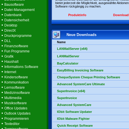
bietet jederzeit die Möglichkeit, ausgewählte Aktionen
•
Bausoftware
Software rückgängig zu machen.
•
Datei-Management
•
Datenbank
Produktinfo
Download
•
Datensicherheit
•
Desktop
•
DirectX
Neue Downloads
•
Druckprogramme
•
DLL
Name
•
Finanzsoftware
LANMailServer (x64)
•
Fun Programme
•
Grafik
LANMailServer
•
Haushalt
BayCalculator
•
Informations Software
EasyBilling Invoicing Software
•
Internet
•
Kindersoftware
ChequeSystem Cheque Printing Software
•
Kommunikation
Advanced SystemCare Ultimate
•
Lernsoftware
SuperInvoice (x64)
•
Medizinsoftware
•
Multimedia
SuperInvoice
•
Musiksoftware
Advanced SystemCare
•
Office Updates
IObit Software Updater
•
Outlook Updates
•
Programmieren
IObit Malware Fighter
•
Texteditor
Quick Receipt Software
•