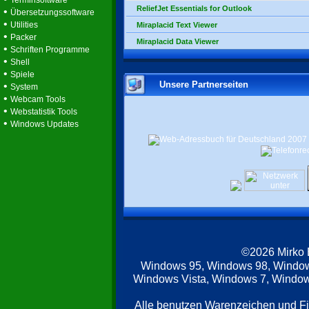
Terminsoftware
ReliefJet Essentials for Outlook
•
Übersetzungssoftware
•
Utilities
Miraplacid Text Viewer
•
Packer
Miraplacid Data Viewer
•
Schriften Programme
•
Shell
•
Spiele
Unsere Partnerseiten
•
System
•
Webcam Tools
•
Webstatistik Tools
•
Windows Updates
©2026 Mirko
Windows 95, Windows 98, Windo
Windows Vista, Windows 7, Windows
Alle benutzen Warenzeichen und F