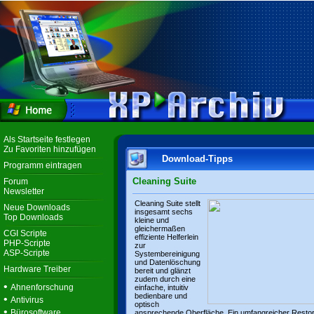
Als Startseite festlegen
Zu Favoriten hinzufügen
Download-Tipps
Programm eintragen
Cleaning Suite
Forum
Newsletter
Cleaning Suite stellt
Neue Downloads
insgesamt sechs
Top Downloads
kleine und
gleichermaßen
CGI Scripte
effiziente Helferlein
PHP-Scripte
zur
ASP-Scripte
Systembereinigung
und Datenlöschung
Hardware Treiber
bereit und glänzt
zudem durch eine
•
Ahnenforschung
einfache, intuitiv
bedienbare und
•
Antivirus
optisch
•
Bürosoftware
ansprechende Oberfläche. Ein umfangreicher Resto