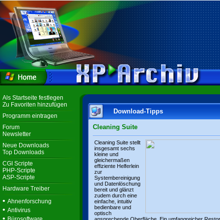
Als Startseite festlegen
Zu Favoriten hinzufügen
Download-Tipps
Programm eintragen
Cleaning Suite
Forum
Newsletter
Cleaning Suite stellt
Neue Downloads
insgesamt sechs
Top Downloads
kleine und
gleichermaßen
CGI Scripte
effiziente Helferlein
PHP-Scripte
zur
ASP-Scripte
Systembereinigung
und Datenlöschung
Hardware Treiber
bereit und glänzt
zudem durch eine
•
Ahnenforschung
einfache, intuitiv
bedienbare und
•
Antivirus
optisch
•
Bürosoftware
ansprechende Oberfläche. Ein umfangreicher Resto