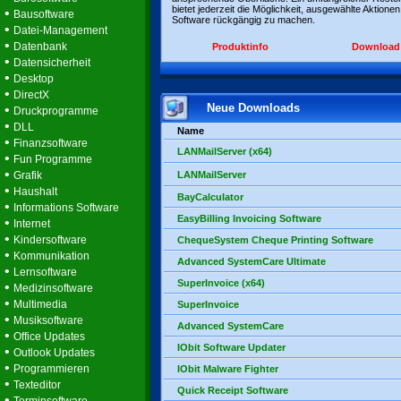
bietet jederzeit die Möglichkeit, ausgewählte Aktionen
•
Bausoftware
Software rückgängig zu machen.
•
Datei-Management
•
Datenbank
Produktinfo
Download
•
Datensicherheit
•
Desktop
•
DirectX
Neue Downloads
•
Druckprogramme
•
DLL
Name
•
Finanzsoftware
LANMailServer (x64)
•
Fun Programme
•
Grafik
LANMailServer
•
Haushalt
BayCalculator
•
Informations Software
EasyBilling Invoicing Software
•
Internet
•
Kindersoftware
ChequeSystem Cheque Printing Software
•
Kommunikation
Advanced SystemCare Ultimate
•
Lernsoftware
SuperInvoice (x64)
•
Medizinsoftware
•
Multimedia
SuperInvoice
•
Musiksoftware
Advanced SystemCare
•
Office Updates
IObit Software Updater
•
Outlook Updates
•
Programmieren
IObit Malware Fighter
•
Texteditor
Quick Receipt Software
•