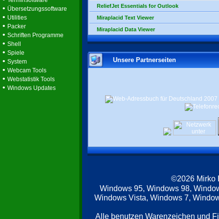
Terminsoftware
ReliefJet Essentials for Outlook
•
Übersetzungssoftware
•
Utilities
Miraplacid Text Viewer
•
Packer
Miraplacid Data Viewer
•
Schriften Programme
•
Shell
•
Spiele
Unsere Partnerseiten
•
System
•
Webcam Tools
•
Webstatistik Tools
•
Windows Updates
©2026 Mirko
Windows 95, Windows 98, Windo
Windows Vista, Windows 7, Windows
Alle benutzen Warenzeichen und F