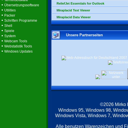
Terminsoftware
ReliefJet Essentials for Outlook
•
Übersetzungssoftware
•
Utilities
Miraplacid Text Viewer
•
Packer
Miraplacid Data Viewer
•
Schriften Programme
•
Shell
•
Spiele
Unsere Partnerseiten
•
System
•
Webcam Tools
•
Webstatistik Tools
•
Windows Updates
©2026 Mirko
Windows 95, Windows 98, Windo
Windows Vista, Windows 7, Windows
Alle benutzen Warenzeichen und F