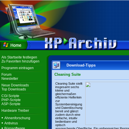
Als Startseite festlegen
Zu Favoriten hinzufügen
Download-Tipps
Programm eintragen
Cleaning Suite
Forum
Newsletter
Cleaning Suite stellt
Neue Downloads
insgesamt sechs
Top Downloads
kleine und
gleichermaßen
CGI Scripte
effiziente Helferlein
PHP-Scripte
zur
ASP-Scripte
Systembereinigung
und Datenlöschung
Hardware Treiber
bereit und glänzt
zudem durch eine
•
Ahnenforschung
einfache, intuitiv
bedienbare und
•
Antivirus
optisch
•
Bürosoftware
ansprechende Oberfläche. Ein umfangreicher Resto