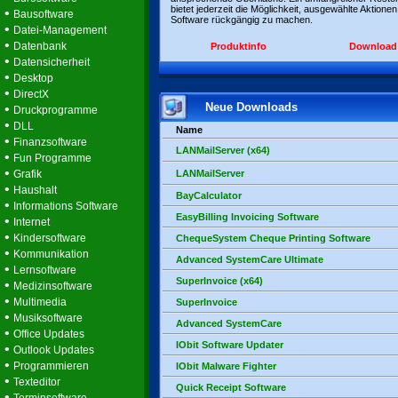
bietet jederzeit die Möglichkeit, ausgewählte Aktionen
•
Bausoftware
Software rückgängig zu machen.
•
Datei-Management
•
Datenbank
Produktinfo
Download
•
Datensicherheit
•
Desktop
•
DirectX
Neue Downloads
•
Druckprogramme
•
DLL
Name
•
Finanzsoftware
LANMailServer (x64)
•
Fun Programme
•
Grafik
LANMailServer
•
Haushalt
BayCalculator
•
Informations Software
EasyBilling Invoicing Software
•
Internet
•
Kindersoftware
ChequeSystem Cheque Printing Software
•
Kommunikation
Advanced SystemCare Ultimate
•
Lernsoftware
SuperInvoice (x64)
•
Medizinsoftware
•
Multimedia
SuperInvoice
•
Musiksoftware
Advanced SystemCare
•
Office Updates
IObit Software Updater
•
Outlook Updates
•
Programmieren
IObit Malware Fighter
•
Texteditor
Quick Receipt Software
•