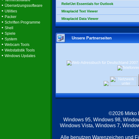
Terminsoftware
ReliefJet Essentials for Outlook
•
Übersetzungssoftware
•
Utilities
Miraplacid Text Viewer
•
Packer
Miraplacid Data Viewer
•
Schriften Programme
•
Shell
•
Spiele
Unsere Partnerseiten
•
System
•
Webcam Tools
•
Webstatistik Tools
•
Windows Updates
©2026 Mirko
Windows 95, Windows 98, Windo
Windows Vista, Windows 7, Windows
Alle benutzen Warenzeichen und F