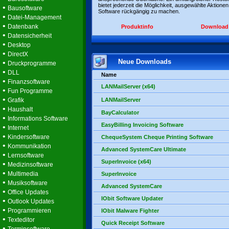
bietet jederzeit die Möglichkeit, ausgewählte Aktionen
•
Bausoftware
Software rückgängig zu machen.
•
Datei-Management
•
Datenbank
Produktinfo
Download
•
Datensicherheit
•
Desktop
•
DirectX
Neue Downloads
•
Druckprogramme
•
DLL
Name
•
Finanzsoftware
LANMailServer (x64)
•
Fun Programme
•
Grafik
LANMailServer
•
Haushalt
BayCalculator
•
Informations Software
EasyBilling Invoicing Software
•
Internet
•
Kindersoftware
ChequeSystem Cheque Printing Software
•
Kommunikation
Advanced SystemCare Ultimate
•
Lernsoftware
SuperInvoice (x64)
•
Medizinsoftware
•
Multimedia
SuperInvoice
•
Musiksoftware
Advanced SystemCare
•
Office Updates
IObit Software Updater
•
Outlook Updates
•
Programmieren
IObit Malware Fighter
•
Texteditor
Quick Receipt Software
•