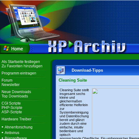
Als Startseite festlegen
Zu Favoriten hinzufügen
Download-Tipps
Programm eintragen
Cleaning Suite
Forum
Newsletter
Cleaning Suite stellt
Neue Downloads
insgesamt sechs
Top Downloads
kleine und
gleichermaßen
CGI Scripte
effiziente Helferlein
PHP-Scripte
zur
ASP-Scripte
Systembereinigung
und Datenlöschung
Hardware Treiber
bereit und glänzt
zudem durch eine
•
Ahnenforschung
einfache, intuitiv
bedienbare und
•
Antivirus
optisch
•
Bürosoftware
ansprechende Oberfläche. Ein umfangreicher Resto