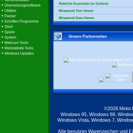
Terminsoftware
ReliefJet Essentials for Outlook
•
Übersetzungssoftware
•
Utilities
Miraplacid Text Viewer
•
Packer
Miraplacid Data Viewer
•
Schriften Programme
•
Shell
•
Spiele
Unsere Partnerseiten
•
System
•
Webcam Tools
•
Webstatistik Tools
•
Windows Updates
©2026 Mirko
Windows 95, Windows 98, Windo
Windows Vista, Windows 7, Windows
Alle benutzen Warenzeichen und F