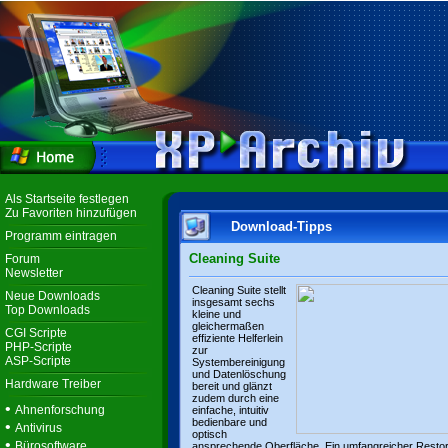
Als Startseite festlegen
Zu Favoriten hinzufügen
Download-Tipps
Programm eintragen
Cleaning Suite
Forum
Newsletter
Cleaning Suite stellt
Neue Downloads
insgesamt sechs
Top Downloads
kleine und
gleichermaßen
CGI Scripte
effiziente Helferlein
PHP-Scripte
zur
ASP-Scripte
Systembereinigung
und Datenlöschung
Hardware Treiber
bereit und glänzt
zudem durch eine
•
Ahnenforschung
einfache, intuitiv
bedienbare und
•
Antivirus
optisch
•
Bürosoftware
ansprechende Oberfläche. Ein umfangreicher Resto