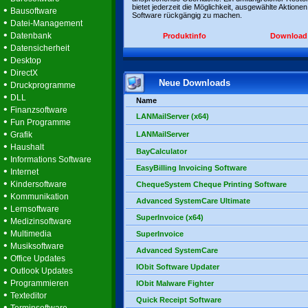
bietet jederzeit die Möglichkeit, ausgewählte Aktionen
•
Bausoftware
Software rückgängig zu machen.
•
Datei-Management
•
Datenbank
Produktinfo
Download
•
Datensicherheit
•
Desktop
•
DirectX
Neue Downloads
•
Druckprogramme
•
DLL
Name
•
Finanzsoftware
LANMailServer (x64)
•
Fun Programme
•
Grafik
LANMailServer
•
Haushalt
BayCalculator
•
Informations Software
EasyBilling Invoicing Software
•
Internet
•
Kindersoftware
ChequeSystem Cheque Printing Software
•
Kommunikation
Advanced SystemCare Ultimate
•
Lernsoftware
SuperInvoice (x64)
•
Medizinsoftware
•
Multimedia
SuperInvoice
•
Musiksoftware
Advanced SystemCare
•
Office Updates
IObit Software Updater
•
Outlook Updates
•
Programmieren
IObit Malware Fighter
•
Texteditor
Quick Receipt Software
•