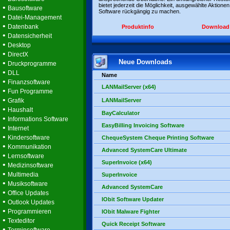
bietet jederzeit die Möglichkeit, ausgewählte Aktionen
•
Bausoftware
Software rückgängig zu machen.
•
Datei-Management
•
Datenbank
Produktinfo
Download
•
Datensicherheit
•
Desktop
•
DirectX
Neue Downloads
•
Druckprogramme
•
DLL
Name
•
Finanzsoftware
LANMailServer (x64)
•
Fun Programme
•
Grafik
LANMailServer
•
Haushalt
BayCalculator
•
Informations Software
EasyBilling Invoicing Software
•
Internet
•
Kindersoftware
ChequeSystem Cheque Printing Software
•
Kommunikation
Advanced SystemCare Ultimate
•
Lernsoftware
SuperInvoice (x64)
•
Medizinsoftware
•
Multimedia
SuperInvoice
•
Musiksoftware
Advanced SystemCare
•
Office Updates
IObit Software Updater
•
Outlook Updates
•
Programmieren
IObit Malware Fighter
•
Texteditor
Quick Receipt Software
•