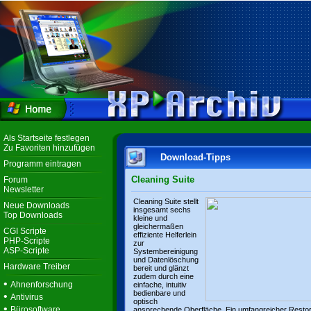
Als Startseite festlegen
Zu Favoriten hinzufügen
Download-Tipps
Programm eintragen
Cleaning Suite
Forum
Newsletter
Cleaning Suite stellt
Neue Downloads
insgesamt sechs
Top Downloads
kleine und
gleichermaßen
CGI Scripte
effiziente Helferlein
PHP-Scripte
zur
ASP-Scripte
Systembereinigung
und Datenlöschung
Hardware Treiber
bereit und glänzt
zudem durch eine
•
Ahnenforschung
einfache, intuitiv
bedienbare und
•
Antivirus
optisch
•
Bürosoftware
ansprechende Oberfläche. Ein umfangreicher Resto