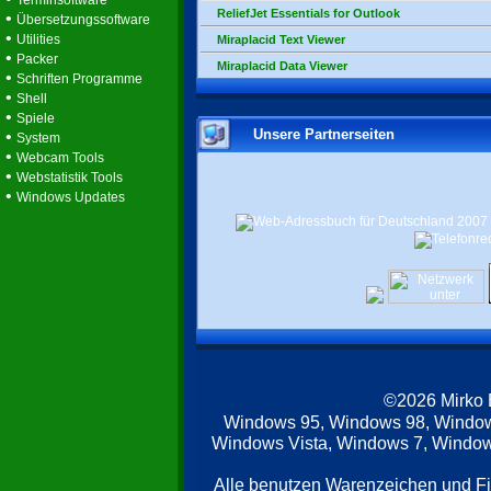
Terminsoftware
ReliefJet Essentials for Outlook
•
Übersetzungssoftware
•
Utilities
Miraplacid Text Viewer
•
Packer
Miraplacid Data Viewer
•
Schriften Programme
•
Shell
•
Spiele
Unsere Partnerseiten
•
System
•
Webcam Tools
•
Webstatistik Tools
•
Windows Updates
©2026 Mirko
Windows 95, Windows 98, Windo
Windows Vista, Windows 7, Windows
Alle benutzen Warenzeichen und F