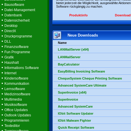
bietet jederzeit die Möglichkeit, ausgewählte Aktionen
•
Bausoftware
Software rückgängig zu machen.
•
Datei-Management
•
Datenbank
Produktinfo
Download
•
Datensicherheit
•
Desktop
•
DirectX
Neue Downloads
•
Druckprogramme
•
DLL
Name
•
Finanzsoftware
LANMailServer (x64)
•
Fun Programme
•
Grafik
LANMailServer
•
Haushalt
BayCalculator
•
Informations Software
EasyBilling Invoicing Software
•
Internet
•
Kindersoftware
ChequeSystem Cheque Printing Software
•
Kommunikation
Advanced SystemCare Ultimate
•
Lernsoftware
SuperInvoice (x64)
•
Medizinsoftware
•
Multimedia
SuperInvoice
•
Musiksoftware
Advanced SystemCare
•
Office Updates
IObit Software Updater
•
Outlook Updates
•
Programmieren
IObit Malware Fighter
•
Texteditor
Quick Receipt Software
•