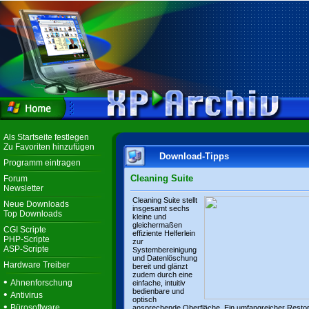
Als Startseite festlegen
Zu Favoriten hinzufügen
Download-Tipps
Programm eintragen
Cleaning Suite
Forum
Newsletter
Cleaning Suite stellt
Neue Downloads
insgesamt sechs
Top Downloads
kleine und
gleichermaßen
CGI Scripte
effiziente Helferlein
PHP-Scripte
zur
ASP-Scripte
Systembereinigung
und Datenlöschung
Hardware Treiber
bereit und glänzt
zudem durch eine
•
Ahnenforschung
einfache, intuitiv
bedienbare und
•
Antivirus
optisch
•
Bürosoftware
ansprechende Oberfläche. Ein umfangreicher Resto