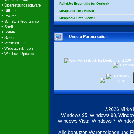
Terminsoftware
ReliefJet Essentials for Outlook
•
Übersetzungssoftware
•
Utilities
Miraplacid Text Viewer
•
Packer
Miraplacid Data Viewer
•
Schriften Programme
•
Shell
•
Spiele
Unsere Partnerseiten
•
System
•
Webcam Tools
•
Webstatistik Tools
•
Windows Updates
©2026 Mirko
Windows 95, Windows 98, Windo
Windows Vista, Windows 7, Windows
Alle benutzen Warenzeichen und F