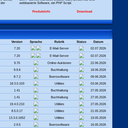
 der
webbasierte Software, ein PHP Script.
Produktinfo
Download
Version
Sprache
Rubrik
Status
Datum
7.20
E-Mail-Server
02.07.2026
7.20
E-Mail-Server
02.07.2026
9.70
Online-Auktionen
22.06.2026
9.9.6
Buchhaltung
18.06.2026
8.7.2
Buerosoftware
09.06.2026
18.3.0.103
Utilities
03.06.2026
1.41
Buchhaltung
27.05.2026
1.41
Buchhaltung
27.05.2026
19.4.0.210
Utilities
27.05.2026
8.5.0.17
Utilities
21.05.2026
13.3.0.1652
Utilities
19.05.2026
2.9.5
Buerosoftware
16.05.2026