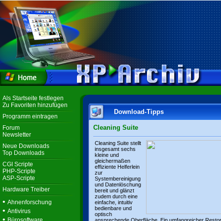
Als Startseite festlegen
Zu Favoriten hinzufügen
Download-Tipps
Programm eintragen
Cleaning Suite
Forum
Newsletter
Cleaning Suite stellt
Neue Downloads
insgesamt sechs
Top Downloads
kleine und
gleichermaßen
CGI Scripte
effiziente Helferlein
PHP-Scripte
zur
ASP-Scripte
Systembereinigung
und Datenlöschung
Hardware Treiber
bereit und glänzt
zudem durch eine
•
Ahnenforschung
einfache, intuitiv
bedienbare und
•
Antivirus
optisch
•
Bürosoftware
ansprechende Oberfläche. Ein umfangreicher Resto