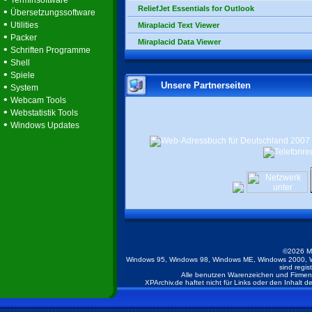
Terminsoftware
ReliefJet Essentials for Outlook
•
Übersetzungssoftware
•
Utilities
Miraplacid Text Viewer
•
Packer
Miraplacid Data Viewer
•
Schriften Programme
•
Shell
•
Spiele
Unsere Partnerseiten
•
System
•
Webcam Tools
•
Webstatistik Tools
•
Windows Updates
©2026 M
Windows 95, Windows 98, Windows ME, Windows 2000, W
sind regis
Alle benutzen Warenzeichen und Firmenb
XPArchiv.de haftet nicht für Links oder den Inhalt 