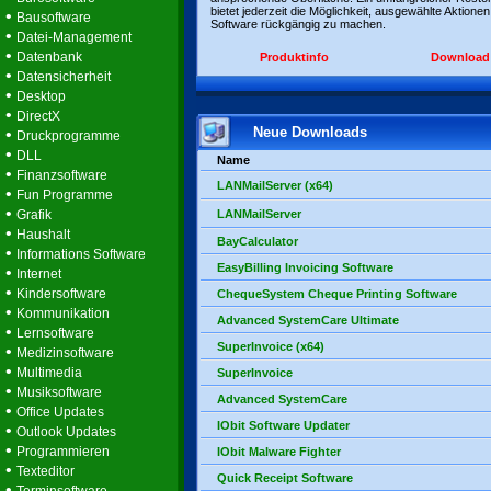
bietet jederzeit die Möglichkeit, ausgewählte Aktionen
•
Bausoftware
Software rückgängig zu machen.
•
Datei-Management
•
Datenbank
Produktinfo
Download
•
Datensicherheit
•
Desktop
•
DirectX
Neue Downloads
•
Druckprogramme
•
DLL
Name
•
Finanzsoftware
LANMailServer (x64)
•
Fun Programme
•
Grafik
LANMailServer
•
Haushalt
BayCalculator
•
Informations Software
EasyBilling Invoicing Software
•
Internet
•
Kindersoftware
ChequeSystem Cheque Printing Software
•
Kommunikation
Advanced SystemCare Ultimate
•
Lernsoftware
SuperInvoice (x64)
•
Medizinsoftware
•
Multimedia
SuperInvoice
•
Musiksoftware
Advanced SystemCare
•
Office Updates
IObit Software Updater
•
Outlook Updates
•
Programmieren
IObit Malware Fighter
•
Texteditor
Quick Receipt Software
•