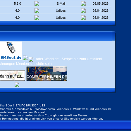
5.1.0
E-Mail
05.05.2026
4.0
Utilities
26.04.2026
4.0
Utilities
26.04.2026
Haftungsausschluss
irko Böer
indows XP, Windows NT, Windows Vista, Windows 7, Windows 8 und Windows 10
trierte Warenzeichen von Microsoft.
ezeichnungen unterliegen dem Copyright der jeweiligen Firmen.
der Homepages, die über einen Link von unserer Site erreicht werden können.