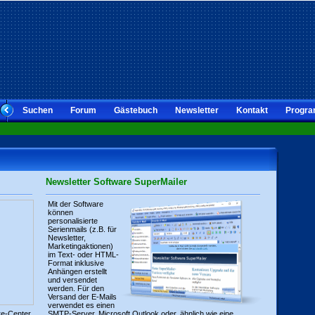
Suchen
Forum
Gästebuch
Newsletter
Kontakt
Progra
Newsletter Software SuperMailer
Mit der Software
können
personalisierte
Serienmails (z.B. für
Newsletter,
Marketingaktionen)
im Text- oder HTML-
Format inklusive
Anhängen erstellt
und versendet
werden. Für den
Versand der E-Mails
verwendet es einen
re-Center
SMTP-Server, Microsoft Outlook oder, ähnlich wie eine