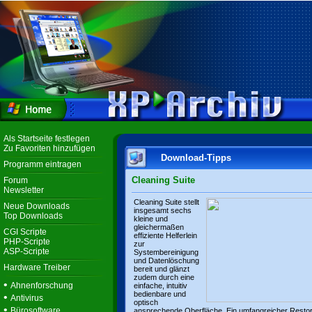
Als Startseite festlegen
Zu Favoriten hinzufügen
Download-Tipps
Programm eintragen
Cleaning Suite
Forum
Newsletter
Cleaning Suite stellt
Neue Downloads
insgesamt sechs
Top Downloads
kleine und
gleichermaßen
CGI Scripte
effiziente Helferlein
PHP-Scripte
zur
ASP-Scripte
Systembereinigung
und Datenlöschung
Hardware Treiber
bereit und glänzt
zudem durch eine
•
Ahnenforschung
einfache, intuitiv
bedienbare und
•
Antivirus
optisch
•
Bürosoftware
ansprechende Oberfläche. Ein umfangreicher Resto