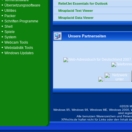
Terminsoftware
ReliefJet Essentials for Outlook
•
Übersetzungssoftware
•
Utilities
Miraplacid Text Viewer
•
Packer
Miraplacid Data Viewer
•
Schriften Programme
•
Shell
•
Spiele
Unsere Partnerseiten
•
System
•
Webcam Tools
•
Webstatistik Tools
•
Windows Updates
©2026 M
Windows 95, Windows 98, Windows ME, Windows 2000, W
sind regis
Alle benutzen Warenzeichen und Firmenb
XPArchiv.de haftet nicht für Links oder den Inhalt 