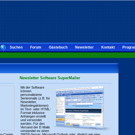
Suchen
Forum
Gästebuch
Newsletter
Kontakt
Progra
Newsletter Software SuperMailer
Mit der Software
können
personalisierte
Serienmails (z.B. für
Newsletter,
Marketingaktionen)
im Text- oder HTML-
Format inklusive
Anhängen erstellt
und versendet
werden. Für den
Versand der E-Mails
verwendet es einen
re-Center
SMTP-Server, Microsoft Outlook oder, ähnlich wie eine