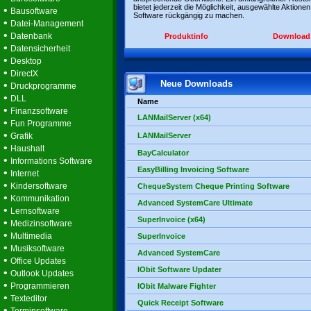
bietet jederzeit die Möglichkeit, ausgewählte Aktionen
•
Bausoftware
Software rückgängig zu machen.
•
Datei-Management
•
Datenbank
Produktinfo
Download
•
Datensicherheit
•
Desktop
•
DirectX
Neue Downloads
•
Druckprogramme
•
DLL
Name
•
Finanzsoftware
LANMailServer (x64)
•
Fun Programme
•
Grafik
LANMailServer
•
Haushalt
BayCalculator
•
Informations Software
EasyBilling Invoicing Software
•
Internet
•
Kindersoftware
ChequeSystem Cheque Printing Software
•
Kommunikation
Advanced SystemCare Ultimate
•
Lernsoftware
SuperInvoice (x64)
•
Medizinsoftware
•
Multimedia
SuperInvoice
•
Musiksoftware
Advanced SystemCare
•
Office Updates
IObit Software Updater
•
Outlook Updates
•
Programmieren
IObit Malware Fighter
•
Texteditor
Quick Receipt Software
•