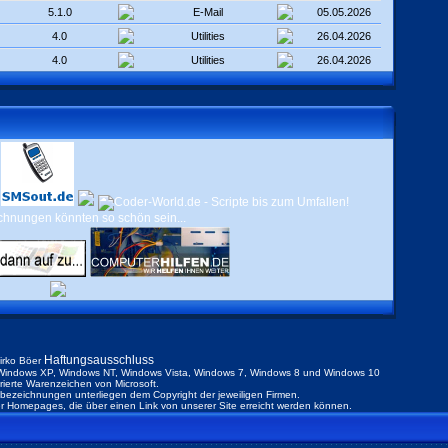
5.1.0
E-Mail
05.05.2026
4.0
Utilities
26.04.2026
4.0
Utilities
26.04.2026
Haftungsausschluss
irko Böer
indows XP, Windows NT, Windows Vista, Windows 7, Windows 8 und Windows 10
trierte Warenzeichen von Microsoft.
ezeichnungen unterliegen dem Copyright der jeweiligen Firmen.
der Homepages, die über einen Link von unserer Site erreicht werden können.