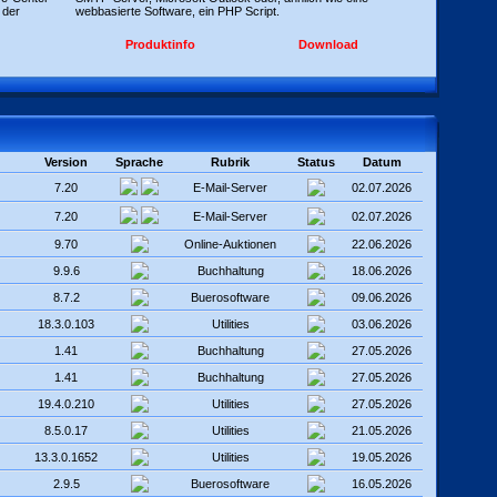
 der
webbasierte Software, ein PHP Script.
Produktinfo
Download
Version
Sprache
Rubrik
Status
Datum
7.20
E-Mail-Server
02.07.2026
7.20
E-Mail-Server
02.07.2026
9.70
Online-Auktionen
22.06.2026
9.9.6
Buchhaltung
18.06.2026
8.7.2
Buerosoftware
09.06.2026
18.3.0.103
Utilities
03.06.2026
1.41
Buchhaltung
27.05.2026
1.41
Buchhaltung
27.05.2026
19.4.0.210
Utilities
27.05.2026
8.5.0.17
Utilities
21.05.2026
13.3.0.1652
Utilities
19.05.2026
2.9.5
Buerosoftware
16.05.2026