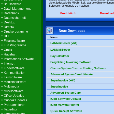
bietet jederzeit die Möglichkeit, ausgewählte Aktionen
•
Bausoftware
Software rückgängig zu machen.
•
Datei-Management
•
Datenbank
Produktinfo
Download
•
Datensicherheit
•
Desktop
•
DirectX
Neue Downloads
•
Druckprogramme
•
DLL
Name
•
Finanzsoftware
LANMailServer (x64)
•
Fun Programme
•
Grafik
LANMailServer
•
Haushalt
BayCalculator
•
Informations Software
EasyBilling Invoicing Software
•
Internet
•
Kindersoftware
ChequeSystem Cheque Printing Software
•
Kommunikation
Advanced SystemCare Ultimate
•
Lernsoftware
SuperInvoice (x64)
•
Medizinsoftware
•
Multimedia
SuperInvoice
•
Musiksoftware
Advanced SystemCare
•
Office Updates
IObit Software Updater
•
Outlook Updates
•
Programmieren
IObit Malware Fighter
•
Texteditor
Quick Receipt Software
•