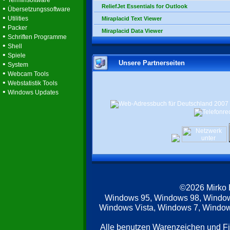
Terminsoftware
ReliefJet Essentials for Outlook
•
Übersetzungssoftware
•
Utilities
Miraplacid Text Viewer
•
Packer
Miraplacid Data Viewer
•
Schriften Programme
•
Shell
•
Spiele
Unsere Partnerseiten
•
System
•
Webcam Tools
•
Webstatistik Tools
•
Windows Updates
©2026 Mirko
Windows 95, Windows 98, Windo
Windows Vista, Windows 7, Windows
Alle benutzen Warenzeichen und F