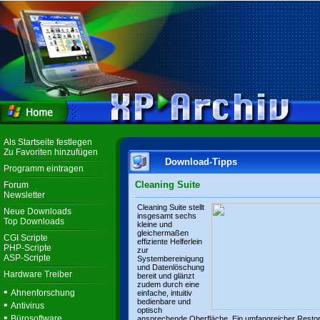
Als Startseite festlegen
Zu Favoriten hinzufügen
Download-Tipps
Programm eintragen
Cleaning Suite
Forum
Newsletter
Cleaning Suite stellt
Neue Downloads
insgesamt sechs
Top Downloads
kleine und
gleichermaßen
CGI Scripte
effiziente Helferlein
PHP-Scripte
zur
ASP-Scripte
Systembereinigung
und Datenlöschung
Hardware Treiber
bereit und glänzt
zudem durch eine
•
Ahnenforschung
einfache, intuitiv
bedienbare und
•
Antivirus
optisch
•
Bürosoftware
ansprechende Oberfläche. Ein umfangreicher Resto