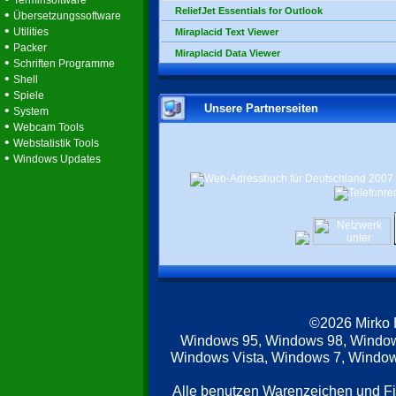
Terminsoftware
ReliefJet Essentials for Outlook
•
Übersetzungssoftware
•
Utilities
Miraplacid Text Viewer
•
Packer
Miraplacid Data Viewer
•
Schriften Programme
•
Shell
•
Spiele
Unsere Partnerseiten
•
System
•
Webcam Tools
•
Webstatistik Tools
•
Windows Updates
©2026 Mirko
Windows 95, Windows 98, Windo
Windows Vista, Windows 7, Windows
Alle benutzen Warenzeichen und F