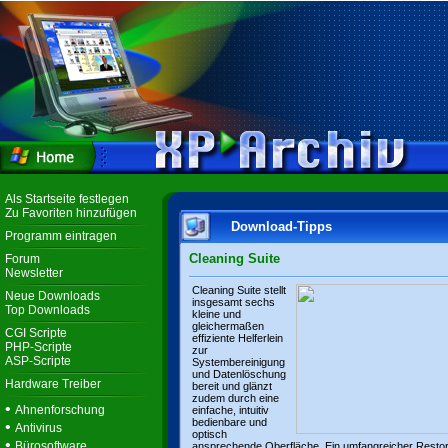
Als Startseite festlegen
Zu Favoriten hinzufügen
Download-Tipps
Programm eintragen
Cleaning Suite
Forum
Newsletter
Cleaning Suite stellt
Neue Downloads
insgesamt sechs
Top Downloads
kleine und
gleichermaßen
CGI Scripte
effiziente Helferlein
PHP-Scripte
zur
ASP-Scripte
Systembereinigung
und Datenlöschung
Hardware Treiber
bereit und glänzt
zudem durch eine
•
Ahnenforschung
einfache, intuitiv
bedienbare und
•
Antivirus
optisch
•
Bürosoftware
ansprechende Oberfläche. Ein umfangreicher Resto