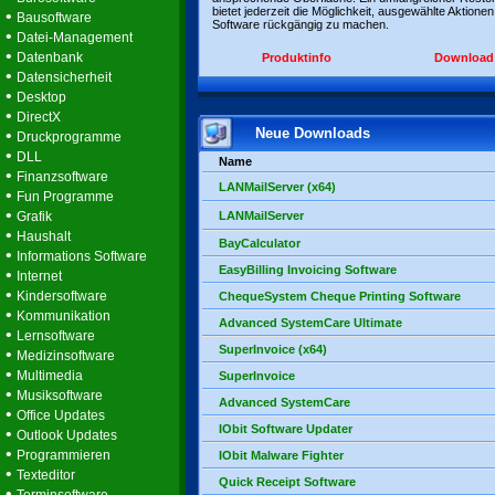
bietet jederzeit die Möglichkeit, ausgewählte Aktionen
•
Bausoftware
Software rückgängig zu machen.
•
Datei-Management
•
Datenbank
Produktinfo
Download
•
Datensicherheit
•
Desktop
•
DirectX
Neue Downloads
•
Druckprogramme
•
DLL
Name
•
Finanzsoftware
LANMailServer (x64)
•
Fun Programme
•
Grafik
LANMailServer
•
Haushalt
BayCalculator
•
Informations Software
EasyBilling Invoicing Software
•
Internet
•
Kindersoftware
ChequeSystem Cheque Printing Software
•
Kommunikation
Advanced SystemCare Ultimate
•
Lernsoftware
SuperInvoice (x64)
•
Medizinsoftware
•
Multimedia
SuperInvoice
•
Musiksoftware
Advanced SystemCare
•
Office Updates
IObit Software Updater
•
Outlook Updates
•
Programmieren
IObit Malware Fighter
•
Texteditor
Quick Receipt Software
•