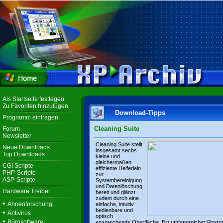
Als Startseite festlegen
Zu Favoriten hinzufügen
Download-Tipps
Programm eintragen
Cleaning Suite
Forum
Newsletter
Cleaning Suite stellt
Neue Downloads
insgesamt sechs
Top Downloads
kleine und
gleichermaßen
CGI Scripte
effiziente Helferlein
PHP-Scripte
zur
ASP-Scripte
Systembereinigung
und Datenlöschung
Hardware Treiber
bereit und glänzt
zudem durch eine
•
Ahnenforschung
einfache, intuitiv
bedienbare und
•
Antivirus
optisch
•
Bürosoftware
ansprechende Oberfläche. Ein umfangreicher Resto