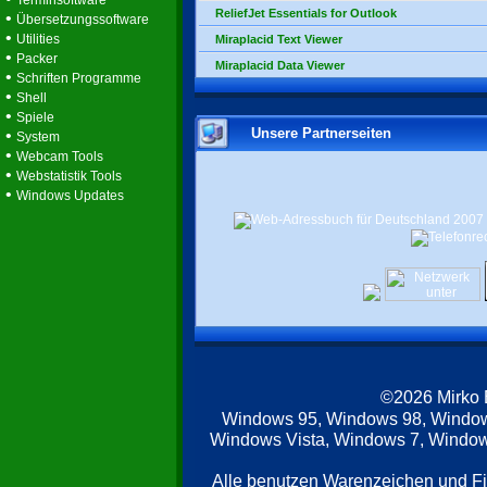
Terminsoftware
ReliefJet Essentials for Outlook
•
Übersetzungssoftware
•
Utilities
Miraplacid Text Viewer
•
Packer
Miraplacid Data Viewer
•
Schriften Programme
•
Shell
•
Spiele
Unsere Partnerseiten
•
System
•
Webcam Tools
•
Webstatistik Tools
•
Windows Updates
©2026 Mirko
Windows 95, Windows 98, Windo
Windows Vista, Windows 7, Windows
Alle benutzen Warenzeichen und F