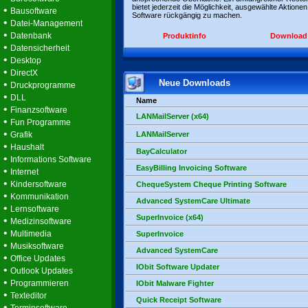
bietet jederzeit die Möglichkeit, ausgewählte Aktionen
•
Bausoftware
Software rückgängig zu machen.
•
Datei-Management
•
Datenbank
Produktinfo
Download
•
Datensicherheit
•
Desktop
•
DirectX
Neue Downloads
•
Druckprogramme
•
DLL
Name
•
Finanzsoftware
LANMailServer (x64)
•
Fun Programme
•
Grafik
LANMailServer
•
Haushalt
BayCalculator
•
Informations Software
EasyBilling Invoicing Software
•
Internet
•
Kindersoftware
ChequeSystem Cheque Printing Software
•
Kommunikation
Advanced SystemCare Ultimate
•
Lernsoftware
SuperInvoice (x64)
•
Medizinsoftware
•
Multimedia
SuperInvoice
•
Musiksoftware
Advanced SystemCare
•
Office Updates
IObit Software Updater
•
Outlook Updates
•
Programmieren
IObit Malware Fighter
•
Texteditor
Quick Receipt Software
•