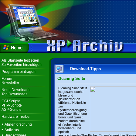
Als Startseite festlegen
Zu Favoriten hinzufügen
Download-Tipps
Programm eintragen
Cleaning Suite
Forum
Newsletter
Cleaning Suite stellt
Neue Downloads
insgesamt sechs
Top Downloads
kleine und
gleichermaßen
CGI Scripte
effiziente Helferlein
PHP-Scripte
zur
ASP-Scripte
Systembereinigung
und Datenlöschung
Hardware Treiber
bereit und glänzt
zudem durch eine
•
Ahnenforschung
einfache, intuitiv
bedienbare und
•
Antivirus
optisch
•
Bürosoftware
ansprechende Oberfläche. Ein umfangreicher Resto