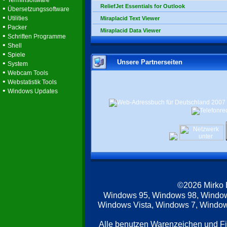
Terminsoftware
ReliefJet Essentials for Outlook
•
Übersetzungssoftware
•
Utilities
Miraplacid Text Viewer
•
Packer
Miraplacid Data Viewer
•
Schriften Programme
•
Shell
•
Spiele
Unsere Partnerseiten
•
System
•
Webcam Tools
•
Webstatistik Tools
•
Windows Updates
©2026 Mirko
Windows 95, Windows 98, Windo
Windows Vista, Windows 7, Windows
Alle benutzen Warenzeichen und F