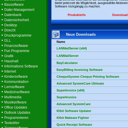
bietet jederzeit die Möglichkeit, ausgewählte Aktionen
•
Bausoftware
Software rückgängig zu machen.
•
Datei-Management
•
Datenbank
Produktinfo
Download
•
Datensicherheit
•
Desktop
•
DirectX
Neue Downloads
•
Druckprogramme
•
DLL
Name
•
Finanzsoftware
LANMailServer (x64)
•
Fun Programme
•
Grafik
LANMailServer
•
Haushalt
BayCalculator
•
Informations Software
EasyBilling Invoicing Software
•
Internet
•
Kindersoftware
ChequeSystem Cheque Printing Software
•
Kommunikation
Advanced SystemCare Ultimate
•
Lernsoftware
SuperInvoice (x64)
•
Medizinsoftware
•
Multimedia
SuperInvoice
•
Musiksoftware
Advanced SystemCare
•
Office Updates
IObit Software Updater
•
Outlook Updates
•
Programmieren
IObit Malware Fighter
•
Texteditor
Quick Receipt Software
•