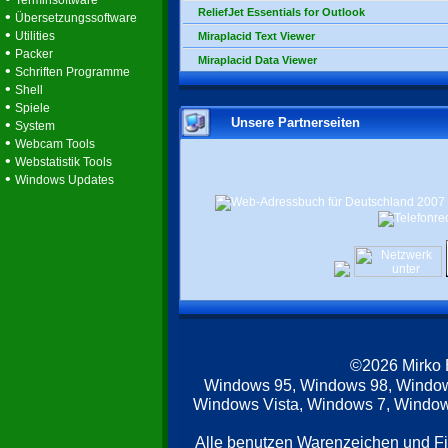
Terminsoftware
ReliefJet Essentials for Outlook
•
Übersetzungssoftware
•
Utilities
Miraplacid Text Viewer
•
Packer
Miraplacid Data Viewer
•
Schriften Programme
•
Shell
•
Spiele
Unsere Partnerseiten
•
System
•
Webcam Tools
•
Webstatistik Tools
•
Windows Updates
©2026 Mirko
Windows 95, Windows 98, Windo
Windows Vista, Windows 7, Windows
Alle benutzen Warenzeichen und F