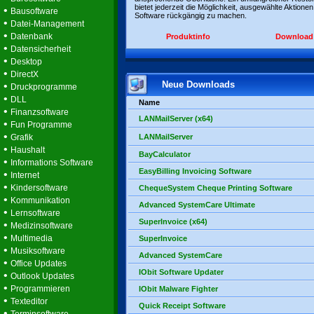
bietet jederzeit die Möglichkeit, ausgewählte Aktionen
•
Bausoftware
Software rückgängig zu machen.
•
Datei-Management
•
Datenbank
Produktinfo
Download
•
Datensicherheit
•
Desktop
•
DirectX
Neue Downloads
•
Druckprogramme
•
DLL
Name
•
Finanzsoftware
LANMailServer (x64)
•
Fun Programme
•
Grafik
LANMailServer
•
Haushalt
BayCalculator
•
Informations Software
EasyBilling Invoicing Software
•
Internet
•
Kindersoftware
ChequeSystem Cheque Printing Software
•
Kommunikation
Advanced SystemCare Ultimate
•
Lernsoftware
SuperInvoice (x64)
•
Medizinsoftware
•
Multimedia
SuperInvoice
•
Musiksoftware
Advanced SystemCare
•
Office Updates
IObit Software Updater
•
Outlook Updates
•
Programmieren
IObit Malware Fighter
•
Texteditor
Quick Receipt Software
•