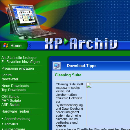
Als Startseite festlegen
Zu Favoriten hinzufügen
Download-Tipps
Programm eintragen
Cleaning Suite
Forum
Newsletter
Cleaning Suite stellt
Neue Downloads
insgesamt sechs
Top Downloads
kleine und
gleichermaßen
CGI Scripte
effiziente Helferlein
PHP-Scripte
zur
ASP-Scripte
Systembereinigung
und Datenlöschung
Hardware Treiber
bereit und glänzt
zudem durch eine
•
Ahnenforschung
einfache, intuitiv
bedienbare und
•
Antivirus
optisch
•
Bürosoftware
ansprechende Oberfläche. Ein umfangreicher Resto