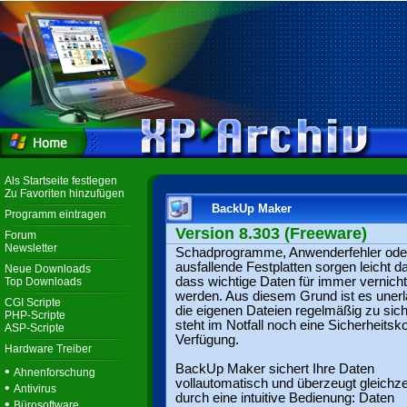
Als Startseite festlegen
Zu Favoriten hinzufügen
BackUp Maker
Programm eintragen
Version 8.303 (Freeware)
Forum
Newsletter
Schadprogramme, Anwenderfehler ode
ausfallende Festplatten sorgen leicht da
Neue Downloads
dass wichtige Daten für immer vernicht
Top Downloads
werden. Aus diesem Grund ist es unerl
CGI Scripte
die eigenen Dateien regelmäßig zu sic
PHP-Scripte
steht im Notfall noch eine Sicherheitsk
ASP-Scripte
Verfügung.
Hardware Treiber
BackUp Maker sichert Ihre Daten
•
Ahnenforschung
vollautomatisch und überzeugt gleichze
•
Antivirus
durch eine intuitive Bedienung: Daten
•
Bürosoftware