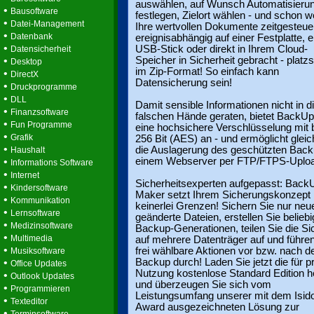
auswählen, auf Wunsch Automatisieru
•
Bausoftware
festlegen, Zielort wählen - und schon 
•
Datei-Management
Ihre wertvollen Dokumente zeitgesteue
•
Datenbank
ereignisabhängig auf einer Festplatte, 
•
USB-Stick oder direkt in Ihrem Cloud-
Datensicherheit
•
Speicher in Sicherheit gebracht - platz
Desktop
im Zip-Format! So einfach kann
•
DirectX
Datensicherung sein!
•
Druckprogramme
•
DLL
Damit sensible Informationen nicht in d
•
Finanzsoftware
falschen Hände geraten, bietet BackU
•
Fun Programme
eine hochsichere Verschlüsselung mit 
•
Grafik
256 Bit (AES) an - und ermöglicht gleic
•
die Auslagerung des geschützten Back
Haushalt
•
einem Webserver per FTP/FTPS-Uploa
Informations Software
•
Internet
Sicherheitsexperten aufgepasst: Back
•
Kindersoftware
Maker setzt Ihrem Sicherungskonzept
•
Kommunikation
keinerlei Grenzen! Sichern Sie nur neu
•
Lernsoftware
geänderte Dateien, erstellen Sie beliebi
•
Medizinsoftware
Backup-Generationen, teilen Sie die S
•
Multimedia
auf mehrere Datenträger auf und führe
•
frei wählbare Aktionen vor bzw. nach 
Musiksoftware
•
Backup durch! Laden Sie jetzt die für p
Office Updates
Nutzung kostenlose Standard Edition h
•
Outlook Updates
und überzeugen Sie sich vom
•
Programmieren
Leistungsumfang unserer mit dem Isido
•
Texteditor
Award ausgezeichneten Lösung zur
•