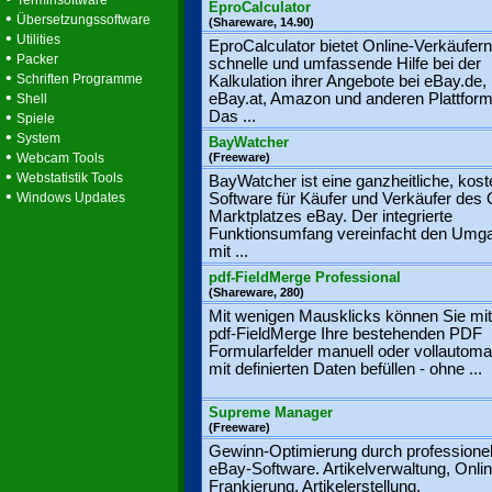
Terminsoftware
EproCalculator
•
Übersetzungssoftware
(Shareware, 14.90)
•
Utilities
EproCalculator bietet Online-Verkäufern
•
Packer
schnelle und umfassende Hilfe bei der
•
Schriften Programme
Kalkulation ihrer Angebote bei eBay.de,
•
eBay.at, Amazon und anderen Plattfor
Shell
•
Das ...
Spiele
•
System
BayWatcher
•
Webcam Tools
(Freeware)
•
Webstatistik Tools
BayWatcher ist eine ganzheitliche, kos
•
Windows Updates
Software für Käufer und Verkäufer des 
Marktplatzes eBay. Der integrierte
Funktionsumfang vereinfacht den Umg
mit ...
pdf-FieldMerge Professional
(Shareware, 280)
Mit wenigen Mausklicks können Sie mit
pdf-FieldMerge Ihre bestehenden PDF
Formularfelder manuell oder vollautoma
mit definierten Daten befüllen - ohne ...
Supreme Manager
(Freeware)
Gewinn-Optimierung durch professionel
eBay-Software. Artikelverwaltung, Onlin
Frankierung, Artikelerstellung,