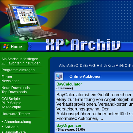
Als Startseite festlegen
Zu Favoriten hinzufügen
Alle
A
B
C
D
E
F
G
H
I
J
K
L
M
N
O
P
|
|
|
|
|
|
|
|
|
|
|
|
|
|
|
|
Programm eintragen
Online-Auktionen
Forum
Newsletter
BayCalculator
Neue Downloads
(Freeware)
Top Downloads
BayCalculator ist ein Gebührenrechner 
CGI Scripte
eBay zur Ermittlung von Angebotsgebü
PHP-Scripte
Verkaufsprovisionen, Versandkosten u
ASP-Scripte
Versteigerungsgewinn. Der
Auktionsgebührenrechner unterstützt s
Hardware Treiber
»normale« Auktionen, ...
•
Ahnenforschung
BayOrganizer
•
Antivirus
(Shareware, 39.00)
•
Bürosoftware