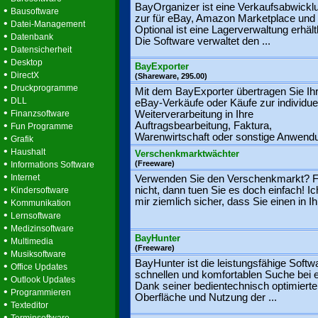
BayOrganizer ist eine Verkaufsabwickl
•
Bausoftware
zur für eBay, Amazon Marketplace und
•
Datei-Management
Optional ist eine Lagerverwaltung erhältl
•
Datenbank
Die Software verwaltet den ...
•
Datensicherheit
•
Desktop
BayExporter
•
DirectX
(Shareware, 295.00)
•
Druckprogramme
Mit dem BayExporter übertragen Sie Ih
•
DLL
eBay-Verkäufe oder Käufe zur individue
•
Finanzsoftware
Weiterverarbeitung in Ihre
•
Auftragsbearbeitung, Faktura,
Fun Programme
Warenwirtschaft oder sonstige Anwendun
•
Grafik
•
Haushalt
Verschenkmarktwächter
•
(Freeware)
Informations Software
•
Internet
Verwenden Sie den Verschenkmarkt? F
•
nicht, dann tuen Sie es doch einfach! Ic
Kindersoftware
•
mir ziemlich sicher, dass Sie einen in Ihr
Kommunikation
•
Lernsoftware
•
Medizinsoftware
BayHunter
•
Multimedia
(Freeware)
•
Musiksoftware
BayHunter ist die leistungsfähige Softw
•
Office Updates
schnellen und komfortablen Suche bei 
•
Outlook Updates
Dank seiner bedientechnisch optimiert
•
Programmieren
Oberfläche und Nutzung der ...
•
Texteditor
•