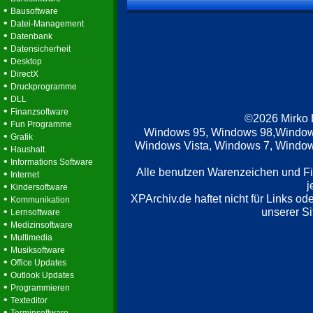
•
Bausoftware
•
Datei-Management
•
Datenbank
•
Datensicherheit
•
Desktop
•
DirectX
•
Druckprogramme
•
DLL
•
Finanzsoftware
©2026 Mirko
•
Fun Programme
Windows 95, Windows 98,Window
•
Grafik
Windows Vista, Windows 7, Windows
•
Haushalt
•
Informations Software
Alle benutzen Warenzeichen und F
•
Internet
j
•
Kindersoftware
XPArchiv.de haftet nicht für Links o
•
Kommunikation
•
unserer Si
Lernsoftware
•
Medizinsoftware
•
Multimedia
•
Musiksoftware
•
Office Updates
•
Outlook Updates
•
Programmieren
•
Texteditor
•