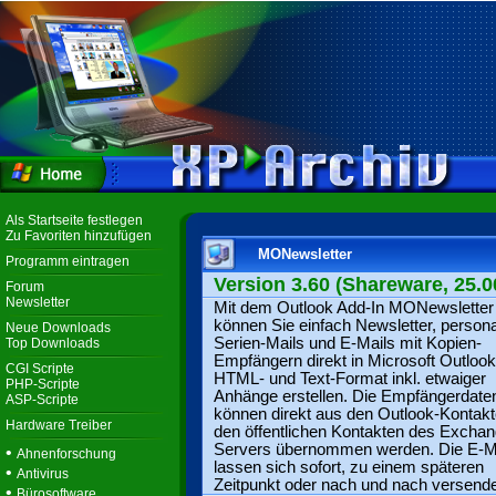
Als Startseite festlegen
Zu Favoriten hinzufügen
MONewsletter
Programm eintragen
Version 3.60 (Shareware, 25.0
Forum
Newsletter
Mit dem Outlook Add-In MONewsletter
können Sie einfach Newsletter, personal
Neue Downloads
Serien-Mails und E-Mails mit Kopien-
Top Downloads
Empfängern direkt in Microsoft Outlook
CGI Scripte
HTML- und Text-Format inkl. etwaiger
PHP-Scripte
Anhänge erstellen. Die Empfängerdate
ASP-Scripte
können direkt aus den Outlook-Kontakt
Hardware Treiber
den öffentlichen Kontakten des Exchan
Servers übernommen werden. Die E-M
•
Ahnenforschung
lassen sich sofort, zu einem späteren
•
Antivirus
Zeitpunkt oder nach und nach versend
•
Bürosoftware