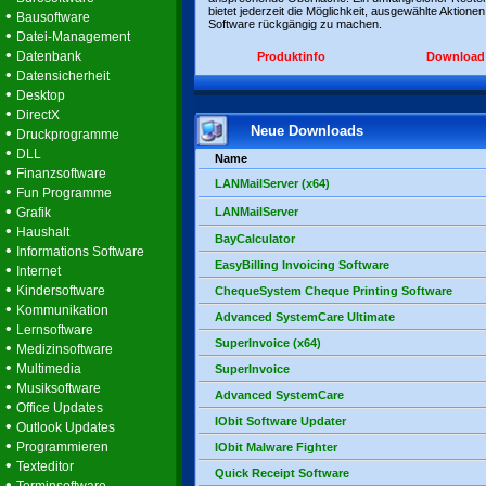
bietet jederzeit die Möglichkeit, ausgewählte Aktionen
•
Bausoftware
Software rückgängig zu machen.
•
Datei-Management
•
Datenbank
Produktinfo
Download
•
Datensicherheit
•
Desktop
•
DirectX
Neue Downloads
•
Druckprogramme
•
DLL
Name
•
Finanzsoftware
LANMailServer (x64)
•
Fun Programme
•
Grafik
LANMailServer
•
Haushalt
BayCalculator
•
Informations Software
EasyBilling Invoicing Software
•
Internet
•
Kindersoftware
ChequeSystem Cheque Printing Software
•
Kommunikation
Advanced SystemCare Ultimate
•
Lernsoftware
SuperInvoice (x64)
•
Medizinsoftware
•
Multimedia
SuperInvoice
•
Musiksoftware
Advanced SystemCare
•
Office Updates
IObit Software Updater
•
Outlook Updates
•
Programmieren
IObit Malware Fighter
•
Texteditor
Quick Receipt Software
•