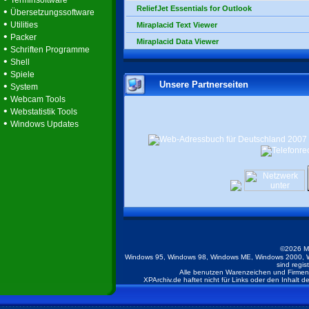
Terminsoftware
ReliefJet Essentials for Outlook
•
Übersetzungssoftware
•
Utilities
Miraplacid Text Viewer
•
Packer
Miraplacid Data Viewer
•
Schriften Programme
•
Shell
•
Spiele
Unsere Partnerseiten
•
System
•
Webcam Tools
•
Webstatistik Tools
•
Windows Updates
©2026 M
Windows 95, Windows 98, Windows ME, Windows 2000, W
sind regis
Alle benutzen Warenzeichen und Firmenb
XPArchiv.de haftet nicht für Links oder den Inhalt 