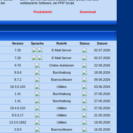
 der
webbasierte Software, ein PHP Script.
Produktinfo
Download
Version
Sprache
Rubrik
Status
Datum
7.20
E-Mail-Server
02.07.2026
7.20
E-Mail-Server
02.07.2026
9.70
Online-Auktionen
22.06.2026
9.9.6
Buchhaltung
18.06.2026
8.7.2
Buerosoftware
09.06.2026
18.3.0.103
Utilities
03.06.2026
1.41
Buchhaltung
27.05.2026
1.41
Buchhaltung
27.05.2026
19.4.0.210
Utilities
27.05.2026
8.5.0.17
Utilities
21.05.2026
13.3.0.1652
Utilities
19.05.2026
2.9.5
Buerosoftware
16.05.2026