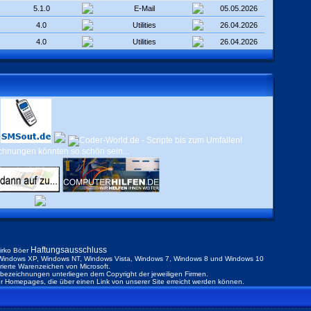
5.1.0
E-Mail
05.05.2026
4.0
Utilities
26.04.2026
4.0
Utilities
26.04.2026
Haftungsausschluss
irko Böer
indows XP, Windows NT, Windows Vista, Windows 7, Windows 8 und Windows 10
trierte Warenzeichen von Microsoft.
ezeichnungen unterliegen dem Copyright der jeweiligen Firmen.
der Homepages, die über einen Link von unserer Site erreicht werden können.