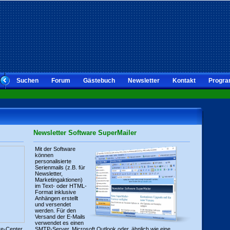
Suchen
Forum
Gästebuch
Newsletter
Kontakt
Progra
Newsletter Software SuperMailer
Mit der Software
können
personalisierte
Serienmails (z.B. für
Newsletter,
Marketingaktionen)
im Text- oder HTML-
Format inklusive
Anhängen erstellt
und versendet
werden. Für den
Versand der E-Mails
verwendet es einen
re-Center
SMTP-Server, Microsoft Outlook oder, ähnlich wie eine