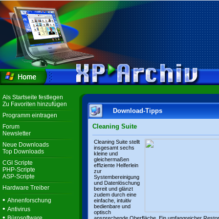
Als Startseite festlegen
Zu Favoriten hinzufügen
Download-Tipps
Programm eintragen
Cleaning Suite
Forum
Newsletter
Cleaning Suite stellt
Neue Downloads
insgesamt sechs
Top Downloads
kleine und
gleichermaßen
CGI Scripte
effiziente Helferlein
PHP-Scripte
zur
ASP-Scripte
Systembereinigung
und Datenlöschung
Hardware Treiber
bereit und glänzt
zudem durch eine
•
Ahnenforschung
einfache, intuitiv
bedienbare und
•
Antivirus
optisch
•
Bürosoftware
ansprechende Oberfläche. Ein umfangreicher Resto