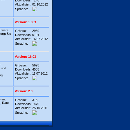
Downloads:
7246
Aktualisiert:
01.10.2012
Sprache:
Version: 1.063
ftware,
Grösse:
2969
orgt Sie
Downloads:
5191
Aktualisiert:
16.07.2012
Sprache:
Version: 16.03
-,
Grösse:
5693
r und
Downloads:
4503
Aktualisiert:
11.07.2012
ng,
Sprache:
Version: 2.0
 an.
Grösse:
318
, Rate
Downloads:
1470
..
Aktualisiert:
25.10.2011
Sprache: