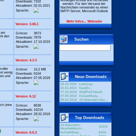
von
Anhängen erstellt und versendet
Downloads:
7102
werden. Für den Versand der
Aktualisiert:
02.01.2021
Nachrichten verwendet es einen
Sprache:
SMTP-Server, Microsoft Outlook
Mehr Infos...
Webseite
Version: 3.06.1
d am
Grösse:
3873
cht den
Downloads:
7879
Suchen
Aktualisiert:
17.10.2019
Sprache:
Version: 4.3.3
rufler
Grösse:
10,2 MB
hst wenig
Downloads:
9104
ben und
Neue Downloads
Aktualisiert:
07.05.2018
Sprache:
26.10.2022
LottoCop...
02.01.2021
KassEx...
17.10.2019
GeldProfi Haush...
07.05.2018
KuCashEasy...
Version: 6.12
28.02.2018
10-Sekunden-Hau...
ch (eine
Grösse:
8638
Downloads:
10210
Aktualisiert:
28.02.2018
Top Downloads
Sprache:
10-Sekunden-
10210
Haushaltsbuch...
)
Version: 6.5.3
KuCashEasy...
9104