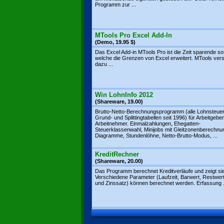
Programm zur ...
MTools Pro Excel Add-In
(Demo, 19.95 $)
Das Excel Add-in MTools Pro ist die Zeit sparende so
welche die Grenzen von Excel erweitert. MTools vers
dazu ...
Win LohnInfo 2012
(Shareware, 19.00)
Brutto-Netto-Berechnungsprogramm (alle Lohnsteuer
Grund- und Splittingtabellen seit 1996) für Arbeitgebe
Arbeitnehmer. Einmalzahlungen, Ehegatten-
Steuerklassenwahl, Minijobs mit Gleitzonenberechnu
Diagramme, Stundenlöhne, Netto-Brutto-Modus, ...
KreditRechner
(Shareware, 20.00)
Das Programm berechnet Kreditverläufe und zeigt sie
Verschiedene Parameter (Laufzeit, Barwert, Restwert
und Zinssatz) können berechnet werden. Erfassung .