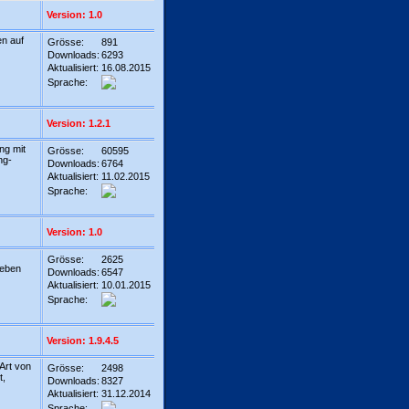
Version: 1.0
en auf
Grösse:
891
Downloads:
6293
Aktualisiert:
16.08.2015
Sprache:
Version: 1.2.1
ng mit
Grösse:
60595
ng-
Downloads:
6764
Aktualisiert:
11.02.2015
Sprache:
Version: 1.0
Grösse:
2625
ieben
Downloads:
6547
Aktualisiert:
10.01.2015
Sprache:
Version: 1.9.4.5
Art von
Grösse:
2498
t,
Downloads:
8327
Aktualisiert:
31.12.2014
Sprache: