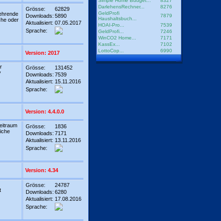
Simple Home Budget...
8327
DarlehensRechner...
8276
Grösse:
62829
GeldProfi
kehrende
Downloads:
5890
7879
Haushaltsbuch...
he oder
Aktualisiert:
07.05.2017
HOAI-Pro...
7539
Sprache:
GeldProfi...
7246
WinCO2 Home...
7171
KassEx...
7102
LottoCop...
6990
Version: 2017
r
Grösse:
131452
v
Downloads:
7539
Aktualisiert:
15.11.2016
Sprache:
Version: 4.4.0.0
eitraum
Grösse:
1836
iche
Downloads:
7171
Aktualisiert:
13.11.2016
Sprache:
Version: 4.34
Grösse:
24787
t
Downloads:
6280
Aktualisiert:
17.08.2016
Sprache: