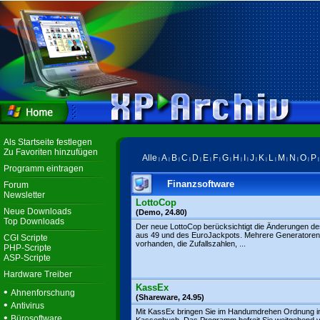
Als Startseite festlegen
Zu Favoriten hinzufügen
Alle
A
B
C
D
E
F
G
H
I
J
K
L
M
N
O
P
|
|
|
|
|
|
|
|
|
|
|
|
|
|
|
|
Programm eintragen
Finanzsoftware
Forum
Newsletter
LottoCop
Neue Downloads
(Demo, 24.80)
Top Downloads
Der neue LottoCop berücksichtigt die Änderungen de
aus 49 und des EuroJackpots. Mehrere Generatoren
CGI Scripte
vorhanden, die Zufallszahlen, ...
PHP-Scripte
ASP-Scripte
Hardware Treiber
KassEx
•
Ahnenforschung
(Shareware, 24.95)
•
Antivirus
Mit KassEx bringen Sie im Handumdrehen Ordnung in
•
Bürosoftware