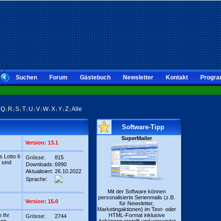
Suchen
Forum
Gästebuch
Newsletter
Kontakt
Progra
Q
R
S
T
U
V
W
X
Y
Z
Alle
|
|
|
|
|
|
|
|
|
|
|
Software-Tipp
SuperMailer
Version: 13.1
s Lotto 6
Grösse:
815
 sind
Downloads:
6990
Aktualisiert:
26.10.2022
Sprache:
Mit der Software können
personalisierte Serienmails (z.B.
Version: 15.0
für Newsletter,
Marketingaktionen) im Text- oder
 Ihr
HTML-Format inklusive
Grösse:
2744