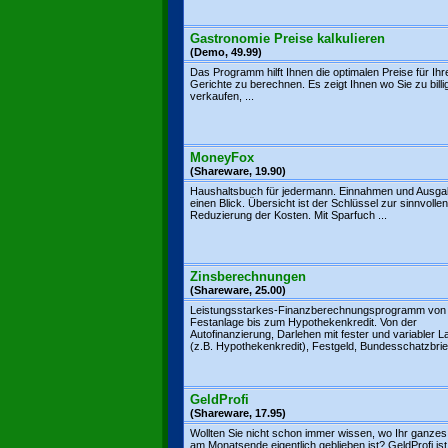
Gastronomie Preise kalkulieren
(Demo, 49.99)
Das Programm hilft Ihnen die optimalen Preise für Ihr
Gerichte zu berechnen. Es zeigt Ihnen wo Sie zu billi
verkaufen, ...
MoneyFox
(Shareware, 19.90)
Haushaltsbuch für jedermann. Einnahmen und Ausga
einen Blick. Übersicht ist der Schlüssel zur sinnvollen
Reduzierung der Kosten. Mit Sparfuch ...
Zinsberechnungen
(Shareware, 25.00)
Leistungsstarkes-Finanzberechnungsprogramm von
Festanlage bis zum Hypothekenkredit. Von der
Autofinanzierung, Darlehen mit fester und variabler La
(z.B. Hypothekenkredit), Festgeld, Bundesschatzbriefe
GeldProfi
(Shareware, 17.95)
Wollten Sie nicht schon immer wissen, wo Ihr ganzes
am Monatsende eigentlich geblieben ist? GeldProfi ist