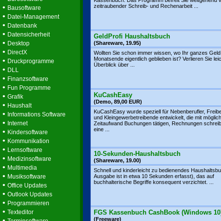
Kassenbuch. Das Programm befreit Sie weitgehend 
•
zeitraubender Schreib- und Rechenarbeit ...
Bausoftware
•
Datei-Management
•
Datenbank
•
Datensicherheit
GeldProfi Haushaltsbuch
•
Desktop
(Shareware, 19.95)
•
DirectX
Wollten Sie schon immer wissen, wo Ihr ganzes Gel
Monatsende eigentlich geblieben ist? Verlieren Sie lei
•
Druckprogramme
Überblick über ...
•
DLL
•
Finanzsoftware
•
Fun Programme
KuCashEasy
•
Grafik
(Demo, 89,00 EUR)
•
Haushalt
KuCashEasy wurde speziell für Nebenberufler, Freibe
•
Informations Software
und Kleingewerbetreibende entwickelt, die mit möglic
•
Internet
Zeitaufwand Buchungen tätigen, Rechnungen schrei
eine ...
•
Kindersoftware
•
Kommunikation
•
Lernsoftware
10-Sekunden-Haushaltsbuch
•
Medizinsoftware
(Shareware, 19.00)
•
Multimedia
Schnell und kinderleicht zu bedienendes Haushaltsbu
•
Musiksoftware
Ausgabe ist in etwa 10 Sekunden erfasst), das auf
buchhalterische Begriffe konsequent verzichtet. ...
•
Office Updates
•
Outlook Updates
•
Programmieren
•
Texteditor
FGS Kassenbuch CashBook (Windows 10
•
(Freeware)