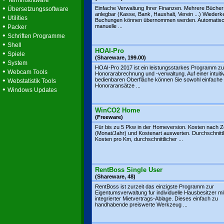
Terminsoftware
•
Einfache Verwaltung Ihrer Finanzen. Mehrere Bücher
Übersetzungssoftware
anlegbar (Kasse, Bank, Haushalt, Verein ...) Wieder
•
Utilities
Buchungen können übernommen werden. Automatisc
•
manuelle ...
Packer
•
Schriften Programme
•
Shell
HOAI-Pro
•
Spiele
(Shareware, 199.00)
•
System
HOAI-Pro 2017 ist ein leistungsstarkes Programm zu
•
Webcam Tools
Honorarabrechnung und -verwaltung. Auf einer intuiti
•
bedienbaren Oberfläche können Sie sowohl einfache
Webstatistik Tools
Honoraransätze ...
•
Windows Updates
WinCO2 Home
(Freeware)
Für bis zu 5 Pkw in der Homeversion. Kosten nach Z
(Monat/Jahr) und Kostenart auswerten. Durchschnittl
Kosten pro Km, durchschnittlicher ...
RentBoss Single User
(Shareware, 48)
RentBoss ist zurzeit das einzigste Programm zur
Eigentumsverwaltung fur individuelle Hausbesitzer mi
integrierter Mietvertrags-Ablage. Dieses einfach zu
handhabende preiswerte Werkzeug ...